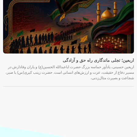
اربعین؛ تجلی ماندگاری راه حق و آزادگی
اربعین حسینی، یادآور حماسه بزرگ حضرت اباعبدالله الحسین(ع) و یاران وفادارش در
مسیر دفاع از حقیقت، عزت و ارزش‌های انسانی است. حضرت زینب کبری(س) با صبر،
شجاعت و بصیرت مثال‌زدنی،