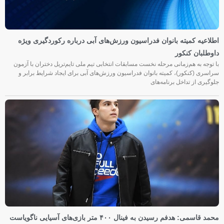
اطلاعیه کمیته بانوان فدراسیون ورزش‌های آبی درباره رکوردگیری ویژه
داوطلبان کنکور
با توجه به هم‌زمانی مرحله نخست مسابقات انتخابی تیم ملی تایم‌تریل دختران با آزمون
سراسری (کنکور)، کمیته بانوان فدراسیون ورزش‌های آبی برای ایجاد شرایط برابر و
جلوگیری از تداخل برنامه‌های
محمد قاسمی: هدفم رسیدن به فینال ۴۰۰ متر بازی‌های آسیایی ناگویاست