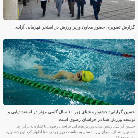
گزارش تصویری حضور معاون وزیر ورزش در استخر قهرمانی آزادی
حسین گرایلی: جشنواره شنای زیر ۱۰ سال گامی مؤثر در استعدادیابی و
توسعه ورزش شنا در خراسان رضوی است
حسین گرایلی، رئیس هیأت ورزش‌های آبی خراسان رضوی، با اشاره به برگزاری
جشنواره شنای پسران زیر ۱۰ سال به مناسبت روز جهانی شنا اظهار کرد: این جشنواره
روز جمعه‌ ۱۶