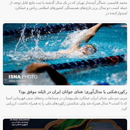
محمد قاسمی، شناگر آینده‌دار تهران که در یک سال گذشته با ثبت نتایج قابل توجه، از
جمله کسب دو مدال برنز بازی‌های همبستگی کشورهای اسلامی ریاض و عملکرد
امیدوارکننده در
رکوردشکنی یا مدال‌آوری؛ شنای جوانان ایران در تایلند موفق بود؟
مربی تیم ملی شنای ایران عملکرد ملی‌پوشان در مسابقات رده‌های سنی قهرمانی آسیا
که با کسب ۹ مدال همراه شد ولی شکستن رکوردهای ملی را به همراه نداشت، ارزیابی
کرد.