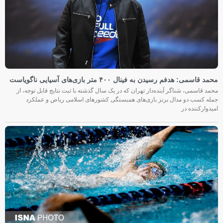
محمد قاسمی: هدفم رسیدن به فینال ۴۰۰ متر بازی‌های آسیایی ناگویاست
محمد قاسمی، شناگر آینده‌دار تهران که در یک سال گذشته با ثبت نتایج قابل توجه، از
جمله کسب دو مدال برنز بازی‌های همبستگی کشورهای اسلامی ریاض و عملکرد
امیدوارکننده در