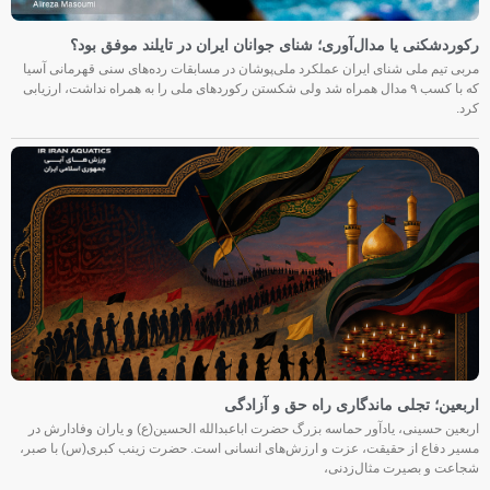
رکوردشکنی یا مدال‌آوری؛ شنای جوانان ایران در تایلند موفق بود؟
مربی تیم ملی شنای ایران عملکرد ملی‌پوشان در مسابقات رده‌های سنی قهرمانی آسیا
که با کسب ۹ مدال همراه شد ولی شکستن رکوردهای ملی را به همراه نداشت، ارزیابی
کرد.
اربعین؛ تجلی ماندگاری راه حق و آزادگی
اربعین حسینی، یادآور حماسه بزرگ حضرت اباعبدالله الحسین(ع) و یاران وفادارش در
مسیر دفاع از حقیقت، عزت و ارزش‌های انسانی است. حضرت زینب کبری(س) با صبر،
شجاعت و بصیرت مثال‌زدنی،