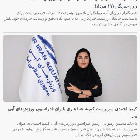
روز خبرنگار (۱۷ مرداد)
خبرنگاران؛ راویان آب، روایتگران تلاش و پیشرفت ۱۷ مرداد، فرصتی است برای
پاسداشت جایگاه ارزشمند خبرنگارانی که با قلم، نگاه دقیق و رسالت حرفه‌ای خود، نقش
مهمی در آگاهی‌بخشی، توسعه
کیمیا احمدی سرپرست کمیته شنا هنری بانوان فدراسیون ورزش‌های آبی
شد
با حکم محسن رضوانی، رئیس فدراسیون ورزش‌های آبی، کیمیا احمدی به عنوان
سرپرست کمیته شنا هنری بانوان فدراسیون منصوب شد. به گزارش روابط عمومی
فدراسیون ورزش‌های آبی، در حکم صادر