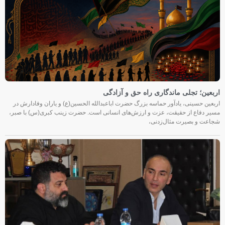
اربعین؛ تجلی ماندگاری راه حق و آزادگی
اربعین حسینی، یادآور حماسه بزرگ حضرت اباعبدالله الحسین(ع) و یاران وفادارش در
مسیر دفاع از حقیقت، عزت و ارزش‌های انسانی است. حضرت زینب کبری(س) با صبر،
شجاعت و بصیرت مثال‌زدنی،