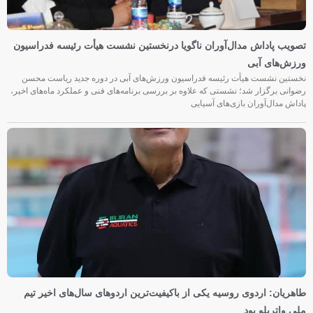
تصویب پاداش مدال‌آوران ناگویا درنخستین نشست هیأت رئیسه فدراسیون
ورزش‌های آبی
نخستین نشست هیأت رئیسه فدراسیون ورزش‌های آبی در دوره جدید ریاست محسن
رضوانی برگزار شد؛ نشستی که علاوه بر بررسی برنامه‌های فنی و عملکرد ماه‌های اخیر،
پاداش مدال‌آوران بازی‌های آسیایی
طاهریان: اردوی روسیه یکی از باکیفیت‌ترین اردوهای سال‌های اخیر تیم
ملی واترپلو بود