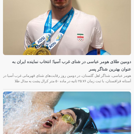
دومین طلای هومر عباسی در شنای غرب آسیا؛ انتخاب نماینده ایران به
عنوان بهترین شناگر پسر
هومر عباسی، شناگر اهل گلستان، در دومین روز رقابت‌های شنای قهرمانی غرب آسیا در
آستانه قزاقستان، با ثبت زمان ۲۵.۷۶ ثانیه در ماده ۵۰ متر کرال پشت به مدال طلا