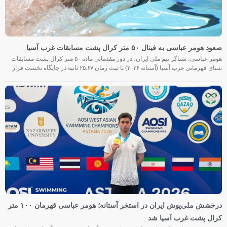
صعود هومر عباسی به فینال ۵۰ متر کرال پشت مسابقات غرب آسیا
هومر عباسی، شناگر تیم ملی ایران، در دور مقدماتی ماده ۵۰ متر کرال پشت مسابقات
شنای قهرمانی غرب آسیا (آستانه ۲۰۲۶) با ثبت زمان ۲۵.۶۷ ثانیه در جایگاه نخست قرار
درخشش ملی‌پوش ایران در استخر آستانه؛ هومر عباسی قهرمان ۱۰۰ متر
کرال پشت غرب آسیا شد