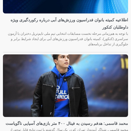
اطلاعیه کمیته بانوان فدراسیون ورزش‌های آبی درباره رکوردگیری ویژه
داوطلبان کنکور
با توجه به هم‌زمانی مرحله نخست مسابقات انتخابی تیم ملی تایم‌تریل دختران با آزمون
سراسری (کنکور)، کمیته بانوان فدراسیون ورزش‌های آبی برای ایجاد شرایط برابر و
جلوگیری از تداخل برنامه‌های
محمد قاسمی: هدفم رسیدن به فینال ۴۰۰ متر بازی‌های آسیایی ناگویاست
محمد قاسمی، شناگر آینده‌دار تهران که در یک سال گذشته با ثبت نتایج قابل توجه، از