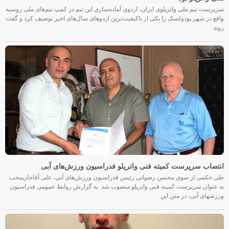
سرپرست تیم ملی واترپلوی ایران، اردوی آماده‌سازی این تیم در کمپ تیم‌های ملی روسیه
واقع در شهر پودولسک را یکی از باکیفیت‌ترین اردوهای سال‌های اخیر توصیف کرد و گفت
روند
انتصاب سرپرست کمیته فنی واترپلو فدراسیون ورزش‌های آبی
طی حکمی از سوی محسن رضوانی رئیس فدراسیون ورزش‌های آبی، علی آقاجان‌محب
به عنوان سرپرست کمیته فنی واترپلو منصوب شد. به گزارش روابط عمومی فدراسیون
ورزشهای آبی، در متن این