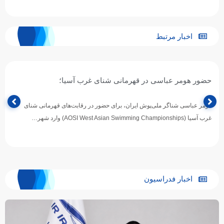
اخبار مرتبط
حضور هومر عباسی در قهرمانی شنای غرب آسیا؛
هومر عباسی شناگر ملی‌پوش ایران، برای حضور در رقابت‌های قهرمانی شنای
غرب آسیا (AOSI West Asian Swimming Championships) وارد شهر…
اخبار فدراسیون