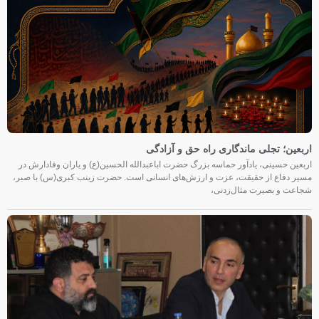
اربعین؛ تجلی ماندگاری راه حق و آزادگی
اربعین حسینی، یادآور حماسه بزرگ حضرت اباعبدالله الحسین(ع) و یاران وفادارش در
مسیر دفاع از حقیقت، عزت و ارزش‌های انسانی است. حضرت زینب کبری(س) با صبر،
شجاعت و بصیرت مثال‌زدنی،