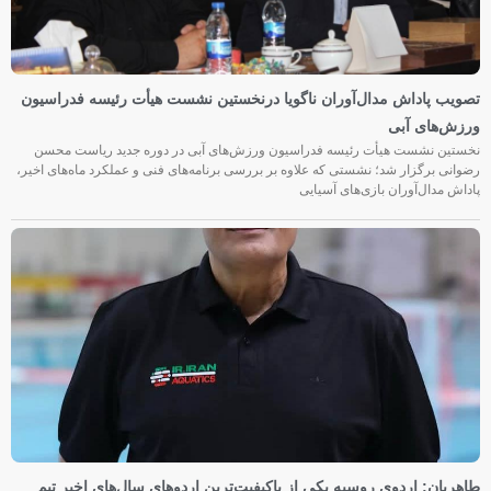
تصویب پاداش مدال‌آوران ناگویا درنخستین نشست هیأت رئیسه فدراسیون
ورزش‌های آبی
نخستین نشست هیأت رئیسه فدراسیون ورزش‌های آبی در دوره جدید ریاست محسن
رضوانی برگزار شد؛ نشستی که علاوه بر بررسی برنامه‌های فنی و عملکرد ماه‌های اخیر،
پاداش مدال‌آوران بازی‌های آسیایی
طاهریان: اردوی روسیه یکی از باکیفیت‌ترین اردوهای سال‌های اخیر تیم