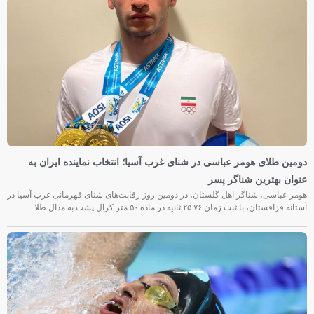
دومین طلای هومر عباسی در شنای غرب آسیا؛ انتخاب نماینده ایران به
عنوان بهترین شناگر پسر
هومر عباسی، شناگر اهل گلستان، در دومین روز رقابت‌های شنای قهرمانی غرب آسیا در
آستانه قزاقستان، با ثبت زمان ۲۵.۷۶ ثانیه در ماده ۵۰ متر کرال پشت به مدال طلا