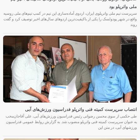
ملی واترپلو بود
سرپرست تیم ملی واترپلوی ایران، اردوی آماده‌سازی این تیم در کمپ تیم‌های ملی روسیه
واقع در شهر پودولسک را یکی از باکیفیت‌ترین اردوهای سال‌های اخیر توصیف کرد و گفت
روند
انتصاب سرپرست کمیته فنی واترپلو فدراسیون ورزش‌های آبی
طی حکمی از سوی محسن رضوانی رئیس فدراسیون ورزش‌های آبی، علی آقاجان‌محب
به عنوان سرپرست کمیته فنی واترپلو منصوب شد. به گزارش روابط عمومی فدراسیون
ورزشهای آبی، در متن این