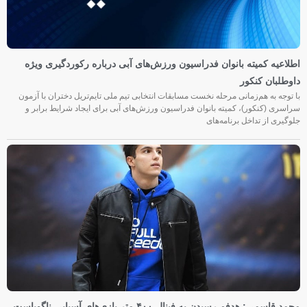
اطلاعیه کمیته بانوان فدراسیون ورزش‌های آبی درباره رکوردگیری ویژه
داوطلبان کنکور
با توجه به هم‌زمانی مرحله نخست مسابقات انتخابی تیم ملی تایم‌تریل دختران با آزمون
سراسری (کنکور)، کمیته بانوان فدراسیون ورزش‌های آبی برای ایجاد شرایط برابر و
جلوگیری از تداخل برنامه‌های
محمد قاسمی: هدفم رسیدن به فینال ۴۰۰ متر بازی‌های آسیایی ناگویاست