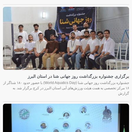
برگزاری جشنواره بزرگداشت روز جهانی شنا در استان البرز
جشنواره بزرگداشت روز جهانی شنا (World Aquatics Day) با حضور حدود ۱۸۰ شناگر از
۱۶ مرکز تخصصی به همت هیئت ورزش‌های آبی استان البرز در کرج برگزار شد. به
گزارش