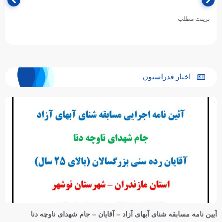
حسین گرایلی، رئیس هیأت ورزش‌های آبی خراسان رضوی، با اشاره به برگزاری
جشنواره شنای پسران زیر ۱۰ سال به مناسبت…
اخبار فدراسیون
آیین نامه مسابقه شنای آبهای آزاد – آقایان – جام شهدای ناوچه دنا