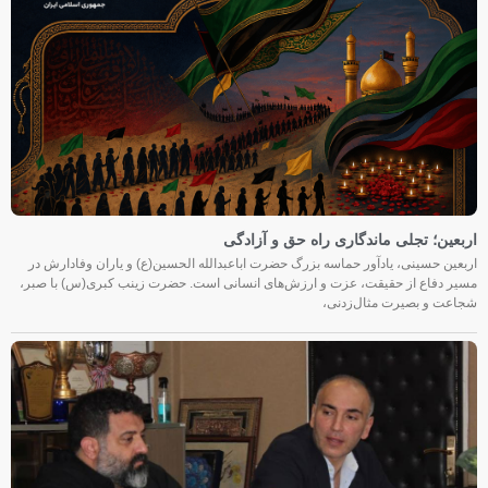
اربعین؛ تجلی ماندگاری راه حق و آزادگی
اربعین حسینی، یادآور حماسه بزرگ حضرت اباعبدالله الحسین(ع) و یاران وفادارش در
مسیر دفاع از حقیقت، عزت و ارزش‌های انسانی است. حضرت زینب کبری(س) با صبر،
شجاعت و بصیرت مثال‌زدنی،