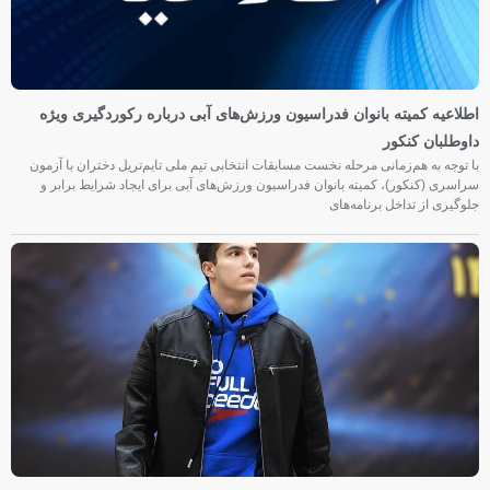
اطلاعیه کمیته بانوان فدراسیون ورزش‌های آبی درباره رکوردگیری ویژه
داوطلبان کنکور
با توجه به هم‌زمانی مرحله نخست مسابقات انتخابی تیم ملی تایم‌تریل دختران با آزمون
سراسری (کنکور)، کمیته بانوان فدراسیون ورزش‌های آبی برای ایجاد شرایط برابر و
جلوگیری از تداخل برنامه‌های