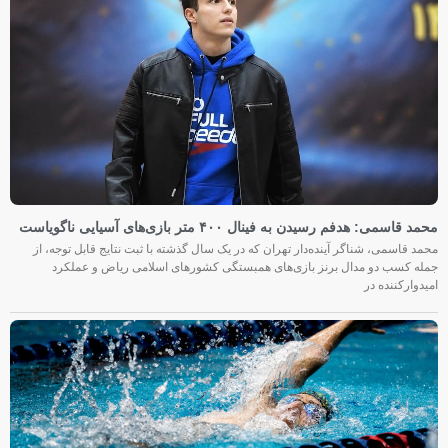
محمد قاسمی: هدفم رسیدن به فینال ۴۰۰ متر بازی‌های آسیایی ناگویاست
محمد قاسمی، شناگر آینده‌دار تهران که در یک سال گذشته با ثبت نتایج قابل توجه، از
جمله کسب دو مدال برنز بازی‌های همبستگی کشورهای اسلامی ریاض و عملکرد
امیدوارکننده در