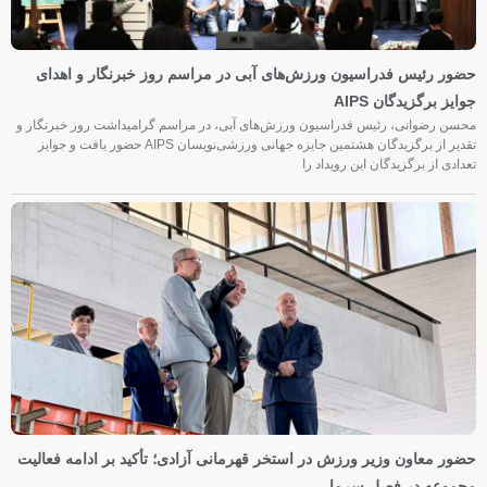
حضور رئیس فدراسیون ورزش‌های آبی در مراسم روز خبرنگار و اهدای
جوایز برگزیدگان AIPS
محسن رضوانی، رئیس فدراسیون ورزش‌های آبی، در مراسم گرامیداشت روز خبرنگار و
تقدیر از برگزیدگان هشتمین جایزه جهانی ورزشی‌نویسان AIPS حضور یافت و جوایز
تعدادی از برگزیدگان این رویداد را
حضور معاون وزیر ورزش در استخر قهرمانی آزادی؛ تأکید بر ادامه فعالیت
مجموعه در فصل سرما