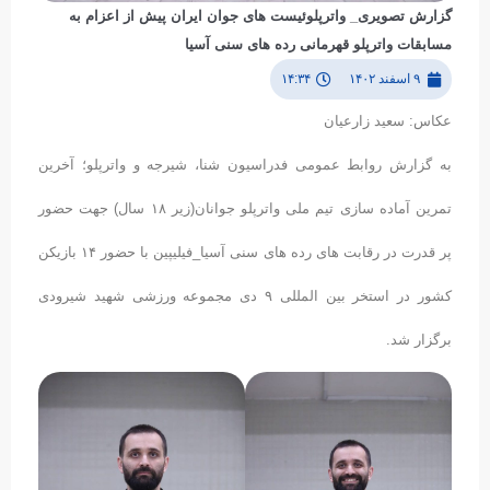
گزارش تصویری_ واترپلوئیست های جوان ایران پیش از اعزام به
مسابقات واترپلو قهرمانی رده های سنی آسیا
۹ اسفند ۱۴۰۲
۱۴:۳۴
عکاس: سعید زارعیان
به گزارش روابط عمومی فدراسیون شنا، شیرجه و واترپلو؛ آخرین
تمرین آماده سازی تیم ملی واترپلو جوانان(زیر ۱۸ سال) جهت حضور
پر قدرت در رقابت های رده های سنی آسیا_فیلیپین با حضور ۱۴ بازیکن
کشور در استخر بین المللی ۹ دی مجموعه ورزشی شهید شیرودی
برگزار شد.