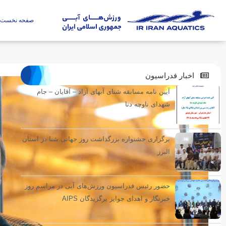
صفحه نخست
اخبار فدراسیون
آیین نامه مسابقه شنای آبهای آزاد – آقایان – جام
شهدای ناوچه دنا
برگزاری جشنواره بزرگداشت روز جهانی شنا در استان
البرز
حضور رئیس فدراسیون ورزش‌های آبی در مراسم روز
خبرنگار و اهدای جوایز برگزیدگان AIPS