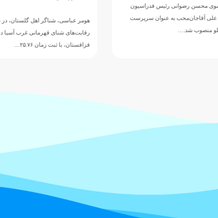
 محسن رضوانی رئیس فدراسیون
لی آقاجان‌محب به عنوان سرپرست
هومر عباسی، شناگر اهل گلستان، در دو
لو منصوب شد.…
رقابت‌های شنای قهرمانی غرب آسیا در آ
قزاقستان، با ثبت زمان ۲۵.۷۶…