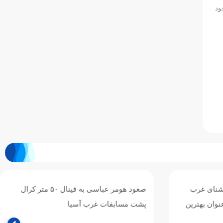
ود
نای غرب
صعود هومر عباسی به فینال ۵۰ متر کرال
وان بهترین
پشت مسابقات غرب آسیا