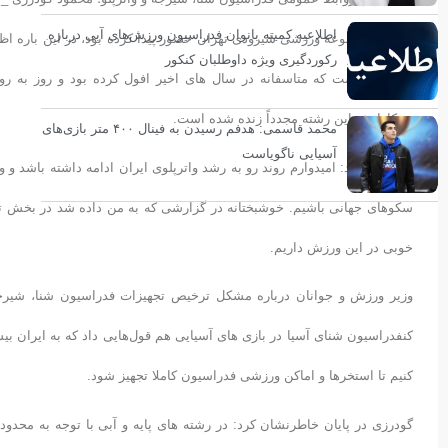
اطلاعیه کمیته بانوان فدراسیون ورزش‌های آبی درباره
آسیا در مجموعه ورزشی شیرودی تهران حضور پیدا کرده بود، در این باره اظهار
رکوردگیری ویژه داوطلبان کنکور
در آسیا داشت که متاسفانه در سال های اخیر افول کرده بود و روز به رو
همکارانش این رشته مجدداً زنده شده است.
محمد قاسمی: هدفم رسیدن به فینال ۴۰۰ متر بازی‌های
آسیایی ناگویاست
وی ادامه داد: امیدوارم روند رو به رشد واترپلوی ایران ادامه داشته باشد و 
سکوهای جهانی باشیم. خوشبختانه در گزارشی که به من داده شد در بخش تی
خوبی در این ورزش داریم.
وزیر ورزش و جوانان درباره مشکل ترخیص تجهیزات فدراسیون شنا، شیرجه و
کنفدراسیون شنای آسیا در بازی های آسیایی هم قول‌هایی داد که به ایران بیش
کنیم تا استخرها و اماکن ورزشی فدراسیون کاملا تجهیز شود.
گودرزی در پایان خاطرنشان کرد: در رشته های پایه و آبی با توجه به محد