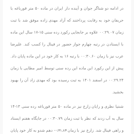
در ادامه دو شناگر جوان و آینده دار ایران در ماده ۵۰ متر قورباغه با
حریفان خود به رقابت پرداختند که آراد مهدی زاده موفق شد با ثبت
زمان ۰۰:۲۹.۰۷ علاوه بر جابجایی رکورد رده سنی ۱۵-۱۷ سال این ماده
با ایستادن در رتبه چهارم جواز حضور در فینال را کسب کند. علیرضا
عرب نیز با زمان ۰۰:۳۰.۶۰ با رتبه ۱۶ به کار خود در این ماده پایان داد.
پیش از این رکورد این ماده این رده سنی توسط امیر مطایی با زمان
۰۰:۲۹.۲۴ در اسفند ۱۴۰۱ به ثبت رسیده بود که مهدی زاد آن را بهبود
بخشید.
شنتیا نظری و رایان زارع نیز در ماده ۵۰ متر قورباغه رده سنی ۱۳-۱۴
سال به آب زدند که نظر با ثبت زمان ۰۰:۳۰.۷۹ در جایگاه هفتم ایستاد
۰۰:۳۱.۸۴
و راهی فینال شد. زارع نیز با زمان
دهم شدو به کار خود پایان