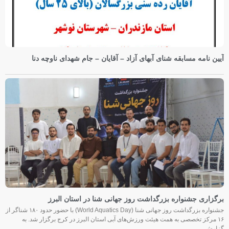
آیین نامه مسابقه شنای آبهای آزاد – آقایان – جام شهدای ناوچه دنا
برگزاری جشنواره بزرگداشت روز جهانی شنا در استان البرز
جشنواره بزرگداشت روز جهانی شنا (World Aquatics Day) با حضور حدود ۱۸۰ شناگر از
۱۶ مرکز تخصصی به همت هیئت ورزش‌های آبی استان البرز در کرج برگزار شد. به
گزارش