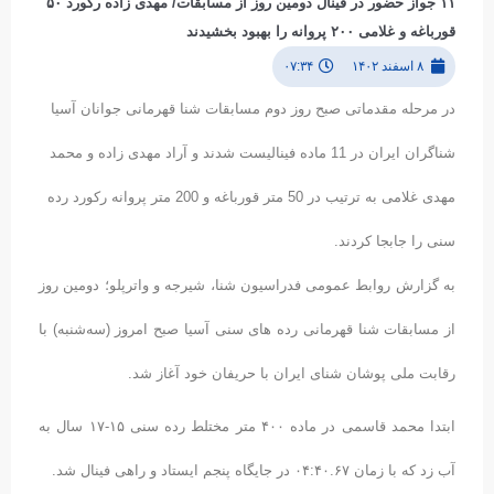
۱۱ جواز حضور در فینال دومین روز از مسابقات/ مهدی زاده رکورد ۵۰
قورباغه و غلامی ۲۰۰ پروانه را بهبود بخشیدند
۸ اسفند ۱۴۰۲
۰۷:۳۴
در مرحله مقدماتی صبح روز دوم مسابقات شنا قهرمانی جوانان آسیا
شناگران ایران در 11 ماده فینالیست شدند و آراد مهدی زاده و محمد
مهدی غلامی به ترتیب در 50 متر قورباغه و 200 متر پروانه رکورد رده
سنی را جابجا کردند.
به گزارش روابط عمومی فدراسیون شنا، شیرجه و واترپلو؛ دومین روز
از مسابقات شنا قهرمانی رده های سنی آسیا صبح امروز (سه‌شنبه) با
رقابت ملی پوشان شنای ایران با حریفان خود آغاز شد.
ابتدا محمد قاسمی در ماده ۴۰۰ متر مختلط رده سنی ۱۵-۱۷ سال به
آب زد که با زمان ۰۴:۴۰.۶۷ در جایگاه پنجم ایستاد و راهی فینال شد.