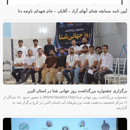
آیین نامه مسابقه شنای آبهای آزاد – آقایان – جام شهدای ناوچه دنا
برگزاری جشنواره بزرگداشت روز جهانی شنا در استان البرز
جشنواره بزرگداشت روز جهانی شنا (World Aquatics Day) با حضور حدود ۱۸۰ شناگر از
۱۶ مرکز تخصصی به همت هیئت ورزش‌های آبی استان البرز در کرج برگزار شد. به
گزارش