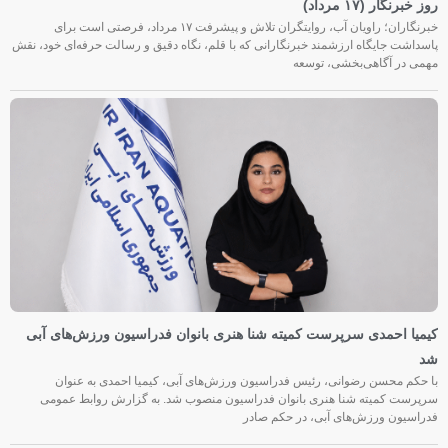
روز خبرنگار (۱۷ مرداد)
خبرنگاران؛ راویان آب، روایتگران تلاش و پیشرفت ۱۷ مرداد، فرصتی است برای
پاسداشت جایگاه ارزشمند خبرنگارانی که با قلم، نگاه دقیق و رسالت حرفه‌ای خود، نقش
مهمی در آگاهی‌بخشی، توسعه
کیمیا احمدی سرپرست کمیته شنا هنری بانوان فدراسیون ورزش‌های آبی
شد
با حکم محسن رضوانی، رئیس فدراسیون ورزش‌های آبی، کیمیا احمدی به عنوان
سرپرست کمیته شنا هنری بانوان فدراسیون منصوب شد. به گزارش روابط عمومی
فدراسیون ورزش‌های آبی، در حکم صادر