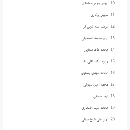
آروین ممیز سیاهکل
سهیل پرگاری
عرشیا عبداللهی فر
امیر محمد اسمعیلی
محمد طاها سمایی
مهراب گلستانی راد
محمد مهدی جعفری
محمد امین سهیلی
نوید حسنی
محمد سینا افتخاری
امیر علی شیخ سفلی