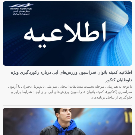
اطلاعیه کمیته بانوان فدراسیون ورزش‌های آبی درباره رکوردگیری ویژه
داوطلبان کنکور
با توجه به هم‌زمانی مرحله نخست مسابقات انتخابی تیم ملی تایم‌تریل دختران با آزمون
سراسری (کنکور)، کمیته بانوان فدراسیون ورزش‌های آبی برای ایجاد شرایط برابر و
جلوگیری از تداخل برنامه‌های