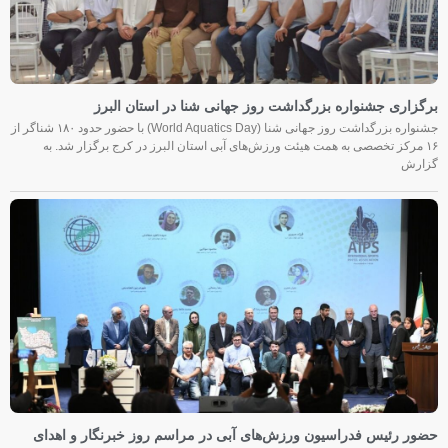
برگزاری جشنواره بزرگداشت روز جهانی شنا در استان البرز
جشنواره بزرگداشت روز جهانی شنا (World Aquatics Day) با حضور حدود ۱۸۰ شناگر از
۱۶ مرکز تخصصی به همت هیئت ورزش‌های آبی استان البرز در کرج برگزار شد. به
گزارش
حضور رئیس فدراسیون ورزش‌های آبی در مراسم روز خبرنگار و اهدای