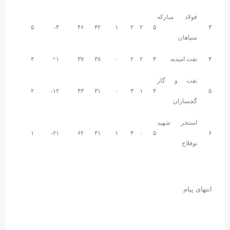
فولاد مبارکه
۵
۴-
۴۶
۴۲
۱
۲
۲
۵
۳
سپاهان
۴
نفت امیدیه
۴
۲
۲
۰
۳۸
۳۷
۱+
۴
نفت و گاز
۲
۱۲-
۴۳
۳۱
۰
۳
۱
۴
۵
گچساران
استخر شهید
۱
۲۱-
۶۲
۴۱
۱
۴
۰
۵
۶
نوفلاح
انتهای پیام