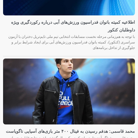
اطلاعیه کمیته بانوان فدراسیون ورزش‌های آبی درباره رکوردگیری ویژه
داوطلبان کنکور
با توجه به هم‌زمانی مرحله نخست مسابقات انتخابی تیم ملی تایم‌تریل دختران با آزمون
سراسری (کنکور)، کمیته بانوان فدراسیون ورزش‌های آبی برای ایجاد شرایط برابر و
جلوگیری از تداخل برنامه‌های
محمد قاسمی: هدفم رسیدن به فینال ۴۰۰ متر بازی‌های آسیایی ناگویاست
محمد قاسمی، شناگر آینده‌دار تهران که در یک سال گذشته با ثبت نتایج قابل توجه، از