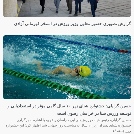
گزارش تصویری حضور معاون وزیر ورزش در استخر قهرمانی آزادی
حسین گرایلی: جشنواره شنای زیر ۱۰ سال گامی مؤثر در استعدادیابی و
توسعه ورزش شنا در خراسان رضوی است
حسین گرایلی، رئیس هیأت ورزش‌های آبی خراسان رضوی، با اشاره به برگزاری
جشنواره شنای پسران زیر ۱۰ سال به مناسبت روز جهانی شنا اظهار کرد: این جشنواره
روز جمعه‌ ۱۶