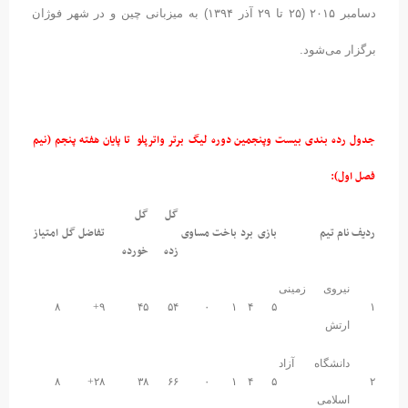
دسامبر ۲۰۱۵ (۲۵ تا ۲۹ آذر ۱۳۹۴) به میزبانی چین و در شهر فوژان
برگزار می‌شود.
جدول رده بندی بیست وپنجمین دوره لیگ برتر واترپلو تا پایان هفته پنجم (نیم
فصل اول):
گل
گل
ردیف
نام تیم
بازی
برد
باخت
مساوی
تفاضل گل
امتیاز
زده
خورده
نیروی زمینی
۸
۹+
۴۵
۵۴
۰
۱
۴
۵
۱
ارتش
دانشگاه آزاد
۸
۲۸+
۳۸
۶۶
۰
۱
۴
۵
۲
اسلامی