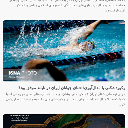
جمله کسب دو مدال برنز بازی‌های همبستگی کشورهای اسلامی ریاض و عملکرد
امیدوارکننده در
رکوردشکنی یا مدال‌آوری؛ شنای جوانان ایران در تایلند موفق بود؟
مربی تیم ملی شنای ایران عملکرد ملی‌پوشان در مسابقات رده‌های سنی قهرمانی آسیا
که با کسب ۹ مدال همراه شد ولی شکستن رکوردهای ملی را به همراه نداشت، ارزیابی
کرد.