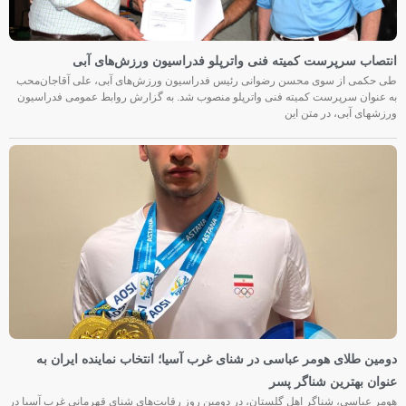
انتصاب سرپرست کمیته فنی واترپلو فدراسیون ورزش‌های آبی
طی حکمی از سوی محسن رضوانی رئیس فدراسیون ورزش‌های آبی، علی آقاجان‌محب
به عنوان سرپرست کمیته فنی واترپلو منصوب شد. به گزارش روابط عمومی فدراسیون
ورزشهای آبی، در متن این
دومین طلای هومر عباسی در شنای غرب آسیا؛ انتخاب نماینده ایران به
عنوان بهترین شناگر پسر
هومر عباسی، شناگر اهل گلستان، در دومین روز رقابت‌های شنای قهرمانی غرب آسیا در