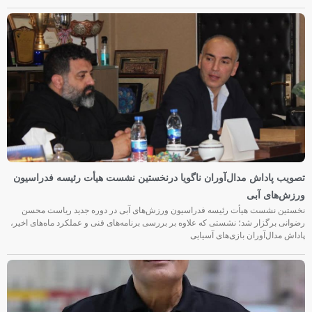
تصویب پاداش مدال‌آوران ناگویا درنخستین نشست هیأت رئیسه فدراسیون
ورزش‌های آبی
نخستین نشست هیأت رئیسه فدراسیون ورزش‌های آبی در دوره جدید ریاست محسن
رضوانی برگزار شد؛ نشستی که علاوه بر بررسی برنامه‌های فنی و عملکرد ماه‌های اخیر،
پاداش مدال‌آوران بازی‌های آسیایی