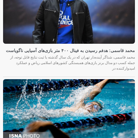
محمد قاسمی: هدفم رسیدن به فینال ۴۰۰ متر بازی‌های آسیایی ناگویاست
محمد قاسمی، شناگر آینده‌دار تهران که در یک سال گذشته با ثبت نتایج قابل توجه، از
جمله کسب دو مدال برنز بازی‌های همبستگی کشورهای اسلامی ریاض و عملکرد
امیدوارکننده در