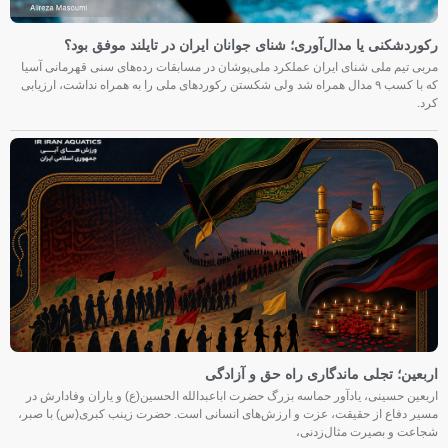
رکوردشکنی یا مدال‌آوری؛ شنای جوانان ایران در تایلند موفق بود؟
مربی تیم ملی شنای ایران عملکرد ملی‌پوشان در مسابقات رده‌های سنی قهرمانی آسیا
که با کسب ۹ مدال همراه شد ولی شکستن رکوردهای ملی را به همراه نداشت، ارزیابی
کرد.
اربعین؛ تجلی ماندگاری راه حق و آزادگی
اربعین حسینی، یادآور حماسه بزرگ حضرت اباعبدالله الحسین(ع) و یاران وفادارش در
مسیر دفاع از حقیقت، عزت و ارزش‌های انسانی است. حضرت زینب کبری(س) با صبر،
شجاعت و بصیرت مثال‌زدنی،