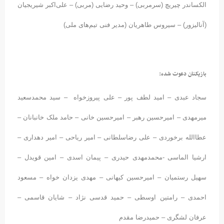
الکساندر چیریچ (سرمربی) – وحید رضایی (مربی) – علی‌اکبر شیریجیان
(آنالیزور) – سیروس طاهریان (مدیر فنی تیم‌های ملی)
بازیکنان دعوت شده:
سجاد عبدی – امید لطف پور – علی پیروزخواه – سید محمدسعید
میرمهدی – امیرحسین رهبر – امیرحسین خانی – حامد ملک خانبانان –
عطاالله برخوردی – علی رضاسلطانی – امیر ریاحی – امیر دهداری –
ارشیا الماسی -محمدمهدی حیدری – پیمان اسدی – امین قویدل –
سهیل رستمیان – امیرحسین کیهانی – مهدی یزدان خواه – مسعود
احمدی – رامتین اوسطی – حمید قدسی نژاد – شایان قاسمی –
عرفان لشگری – حمیدرضا مقدم