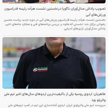
تصویب پاداش مدال‌آوران ناگویا درنخستین نشست هیأت رئیسه فدراسیون
ورزش‌های آبی
نخستین نشست هیأت رئیسه فدراسیون ورزش‌های آبی در دوره جدید ریاست محسن
رضوانی برگزار شد؛ نشستی که علاوه بر بررسی برنامه‌های فنی و عملکرد ماه‌های اخیر،
پاداش مدال‌آوران بازی‌های آسیایی
طاهریان: اردوی روسیه یکی از باکیفیت‌ترین اردوهای سال‌های اخیر تیم ملی
واترپلو بود
سرپرست تیم ملی واترپلوی ایران، اردوی آماده‌سازی این تیم در کمپ تیم‌های ملی