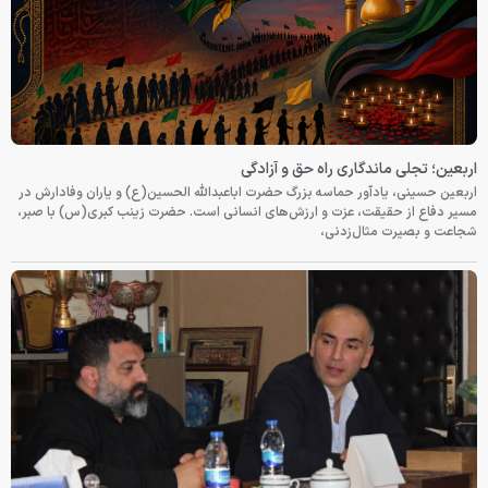
اربعین؛ تجلی ماندگاری راه حق و آزادگی
اربعین حسینی، یادآور حماسه بزرگ حضرت اباعبدالله الحسین(ع) و یاران وفادارش در
مسیر دفاع از حقیقت، عزت و ارزش‌های انسانی است. حضرت زینب کبری(س) با صبر،
شجاعت و بصیرت مثال‌زدنی،