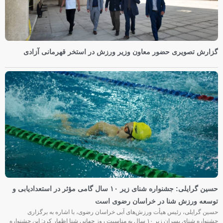
گزارش تصویری حضور معاون وزیر ورزش در استخر قهرمانی آزادی
حسین گرایلی: جشنواره شنای زیر ۱۰ سال گامی مؤثر در استعدادیابی و
توسعه ورزش شنا در خراسان رضوی است
حسین گرایلی، رئیس هیأت ورزش‌های آبی خراسان رضوی، با اشاره به برگزاری
جشنواره شنای پسران زیر ۱۰ سال به مناسبت روز جهانی شنا اظهار کرد: این جشنواره