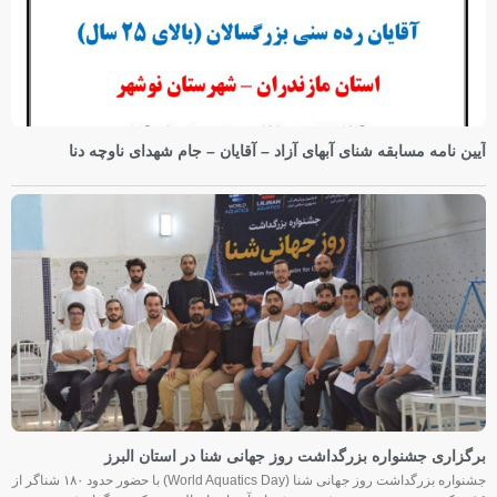
آیین نامه مسابقه شنای آبهای آزاد – آقایان – جام شهدای ناوچه دنا
برگزاری جشنواره بزرگداشت روز جهانی شنا در استان البرز
جشنواره بزرگداشت روز جهانی شنا (World Aquatics Day) با حضور حدود ۱۸۰ شناگر از