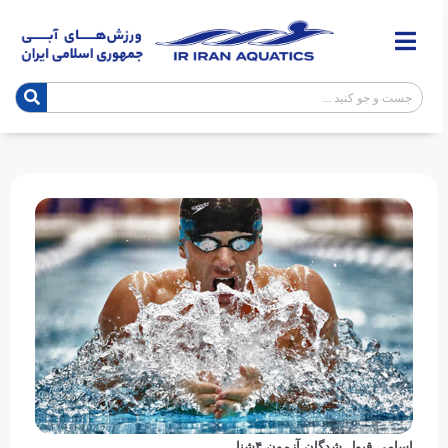
اسامی قبول شدگان آزمون ۴شنا