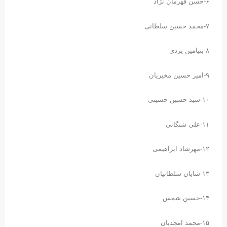
۶-حسن قهرمان نژاد
۷-محمد حسین سلطانی
۸-بنیامین یزدی
۹-امیر حسین مخبریان
۱۰-سید حسین حسینی
۱۱-علی شنگانی
۱۲-مهرشاد ابراهیمی
۱۳-شایان سلطانیان
۱۴-حسین شمس
۱۵-محمد امجدیان