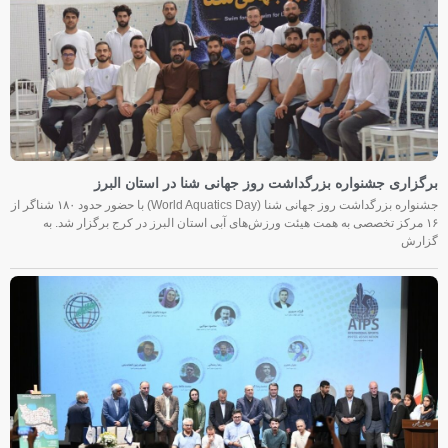
برگزاری جشنواره بزرگداشت روز جهانی شنا در استان البرز
جشنواره بزرگداشت روز جهانی شنا (World Aquatics Day) با حضور حدود ۱۸۰ شناگر از
۱۶ مرکز تخصصی به همت هیئت ورزش‌های آبی استان البرز در کرج برگزار شد. به
گزارش