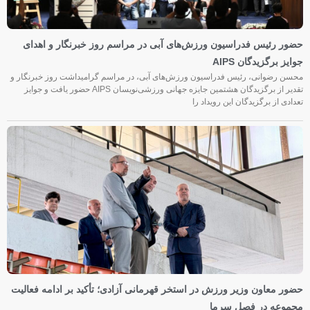
حضور رئیس فدراسیون ورزش‌های آبی در مراسم روز خبرنگار و اهدای
جوایز برگزیدگان AIPS
محسن رضوانی، رئیس فدراسیون ورزش‌های آبی، در مراسم گرامیداشت روز خبرنگار و
تقدیر از برگزیدگان هشتمین جایزه جهانی ورزشی‌نویسان AIPS حضور یافت و جوایز
تعدادی از برگزیدگان این رویداد را
حضور معاون وزیر ورزش در استخر قهرمانی آزادی؛ تأکید بر ادامه فعالیت
مجموعه در فصل سرما