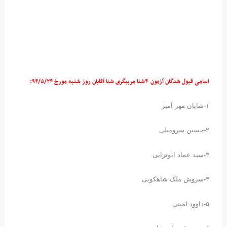
اسامی قبول شدگان آزمون ۴شنا مربیگری شنا آقایان روز شنبه مورخ ۹۴/۵/۲۴:
۱-شایان مهر آمیز
۲-حسین سرومیلی
۳-سید عماد ابوترابی
۴-سروش ملک شاهکویی
۵-داوود امینی