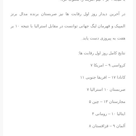
در آخرین دیدار روز اول رقابت ها نیز صربستان برنده مدال برنز
المپیک و قهرمان لیگ جهانی توانست در مقابل استرالیا با نتیجه ١۰ بر
هفت به پیروزی دست یابد.
نتایج کامل روز اول رقابت ها:
کرواسی ٩ – امریکا ٧
کانادا ١٧ – افریقا جنوبی ١١
صربستان ١۰ استرالیا ٧
مجارستان ١٣ – چین ۵
ایتالیا ١۰ – رومانی ۴
آلمان ٩ – قزاقستان ٨