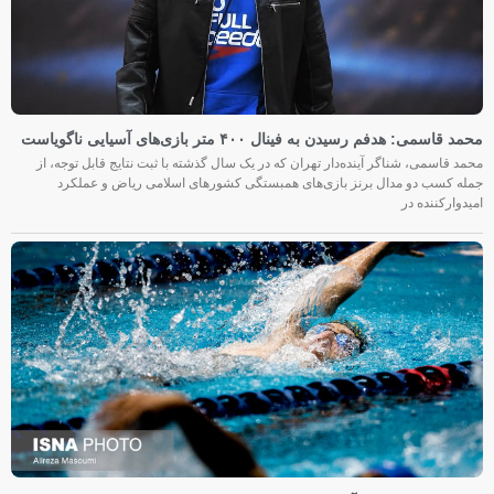
محمد قاسمی: هدفم رسیدن به فینال ۴۰۰ متر بازی‌های آسیایی ناگویاست
محمد قاسمی، شناگر آینده‌دار تهران که در یک سال گذشته با ثبت نتایج قابل توجه، از
جمله کسب دو مدال برنز بازی‌های همبستگی کشورهای اسلامی ریاض و عملکرد
امیدوارکننده در