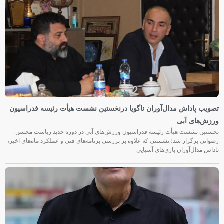
تصویب پاداش مدال‌آوران ناگویا درنخستین نشست هیأت رئیسه فدراسیون
ورزش‌های آبی
نخستین نشست هیأت رئیسه فدراسیون ورزش‌های آبی در دوره جدید ریاست محسن
رضوانی برگزار شد؛ نشستی که علاوه بر بررسی برنامه‌های فنی و عملکرد ماه‌های اخیر،
پاداش مدال‌آوران بازی‌های آسیایی