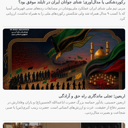
رکوردشکنی یا مدال‌آوری؛ شنای جوانان ایران در تایلند موفق بود؟
مربی تیم ملی شنای ایران عملکرد ملی‌پوشان در مسابقات رده‌های سنی قهرمانی آسیا
که با کسب ۹ مدال همراه شد ولی شکستن رکوردهای ملی را به همراه نداشت، ارزیابی
کرد.
اربعین؛ تجلی ماندگاری راه حق و آزادگی
اربعین حسینی، یادآور حماسه بزرگ حضرت اباعبدالله الحسین(ع) و یاران وفادارش در
مسیر دفاع از حقیقت، عزت و ارزش‌های انسانی است. حضرت زینب کبری(س) با صبر،
شجاعت و بصیرت مثال‌زدنی،