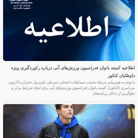
اطلاعیه کمیته بانوان فدراسیون ورزش‌های آبی درباره رکوردگیری ویژه
داوطلبان کنکور
با توجه به هم‌زمانی مرحله نخست مسابقات انتخابی تیم ملی تایم‌تریل دختران با آزمون
سراسری (کنکور)، کمیته بانوان فدراسیون ورزش‌های آبی برای ایجاد شرایط برابر و
جلوگیری از تداخل برنامه‌های