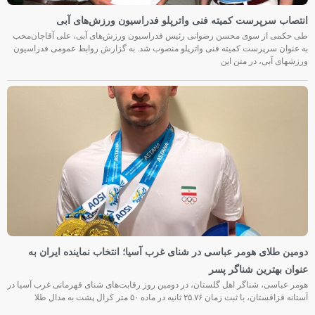
انتصاب سرپرست کمیته فنی واترپلو فدراسیون ورزش‌های آبی
طی حکمی از سوی محسن رضوانی رئیس فدراسیون ورزش‌های آبی، علی آقاجان‌محب
به عنوان سرپرست کمیته فنی واترپلو منصوب شد. به گزارش روابط عمومی فدراسیون
ورزشهای آبی، در متن این
دومین طلای هومر عباسی در شنای غرب آسیا؛ انتخاب نماینده ایران به
عنوان بهترین شناگر پسر
هومر عباسی، شناگر اهل گلستان، در دومین روز رقابت‌های شنای قهرمانی غرب آسیا در
آستانه قزاقستان، با ثبت زمان ۲۵.۷۶ ثانیه در ماده ۵۰ متر کرال پشت به مدال طلا