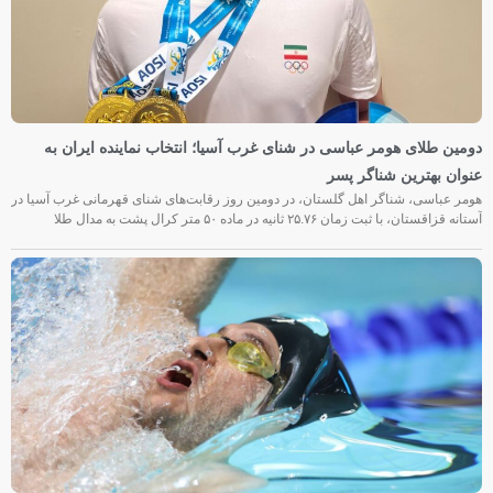
دومین طلای هومر عباسی در شنای غرب آسیا؛ انتخاب نماینده ایران به
عنوان بهترین شناگر پسر
هومر عباسی، شناگر اهل گلستان، در دومین روز رقابت‌های شنای قهرمانی غرب آسیا در
آستانه قزاقستان، با ثبت زمان ۲۵.۷۶ ثانیه در ماده ۵۰ متر کرال پشت به مدال طلا