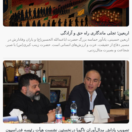
اربعین؛ تجلی ماندگاری راه حق و آزادگی
اربعین حسینی، یادآور حماسه بزرگ حضرت اباعبدالله الحسین(ع) و یاران وفادارش در
مسیر دفاع از حقیقت، عزت و ارزش‌های انسانی است. حضرت زینب کبری(س) با صبر،
شجاعت و بصیرت مثال‌زدنی،
تصویب پاداش مدال‌آوران ناگویا درنخستین نشست هیأت رئیسه فدراسیون