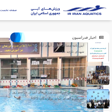
صفحه نخست
اخبار فدراسیون
آیین نامه مسابقه شنای آبهای آزاد – آقایان – جام
شهدای ناوچه دنا
برگزاری جشنواره بزرگداشت روز جهانی شنا در استان
البرز
حضور رئیس فدراسیون ورزش‌های آبی در مراسم روز
خبرنگار و اهدای جوایز برگزیدگان AIPS