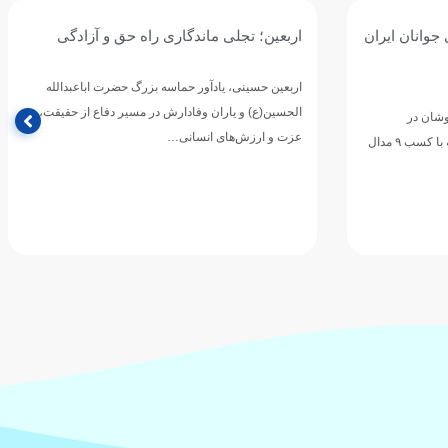
جوانان ایران
اربعین؛ تجلی ماندگاری راه حق و آزادگی
اربعین حسینی، یادآور حماسه بزرگ حضرت اباعبدالله
الحسین(ع) و یاران وفادارش در مسیر دفاع از حقیقت،
وشان در
عزت و ارزش‌های انسانی…
مسابقات رده‌های سنی قهرمانی آسیا که با کسب ۹ مدال