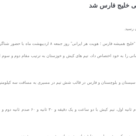
لی خلیج فارس شد
 رسید.
به گزارش روابط عمومی فدراسیون شنا، مسابقات شنای آبهای آزاد با شعار “خلیج همیشه فارس ؛ هویت هر ایرانی” روز جمعه ٨ اردیبهشت ماه با 
نی را به خود اختصاص داد، تیم های کیش و خوزستان به ترتیب مقام دوم و سوم ا
ش هرمزگان، سیستان و بلوچستان و فارس در قالب شش تیم در مسیری به مسافت سه کیلومتر 
در رده تیمی تیم بوشهر با زمان یک ساعت و ۵١ دقیقه و ۴١ ثانیه و ٢٧ صدم ثانیه اول، تیم کیش با دو ساعت و یک دقیقه و ٣۰ ثانیه و ۶۰ 