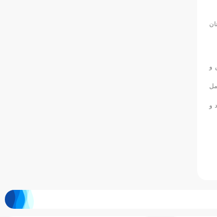
ان
 و
مل
 و