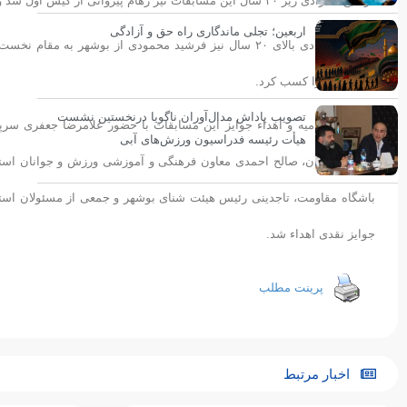
درنتایج انفرادی زیر ٢۰ سال این مسابقات نیز رهام پیروانی از کیش اول شد و یونس کیومرثی و امیر رضا غضبانی هر دو از بوشهر دوم و سوم شدند.
اربعین؛ تجلی ماندگاری راه حق و آزادگی
در رده انفرادی بالای ٢۰ سال نیز فرشید محمودی از بوشه
مقام سوم را کسب کرد.
تصویب پاداش مدال‌آوران ناگویا درنخستین نشست
مراسم اختتامیه و اهداء جوایز این مسابقات با حضور غلامرضا جعفری س
هیأت رئیسه فدراسیون ورزش‌های آبی
پرورش استان، صالح احمدی معاون فرهنگی و آموزشی ورزش و جوانان استان 
باشگاه مقاومت، تاجدینی رئیس هیئت شنای بوشهر و جمعی از مسئولان استانی
جوایز نقدی اهداء شد.
پرینت مطلب
اخبار مرتبط