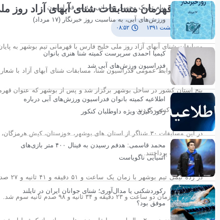
بوشهر قهرمان مسابقات شنای آبهای آزاد روز م
پیام تبریک محسن رضوانی، رئیس فدراسیون
ورزش‌های آبی، به مناسبت روز خبرنگار (۱۷ مرداد)
۹ اردیبهشت ۱۳۹۱
۰۸:۵۲
مسابقات شنای آبهای آزاد روز ملی خلیج فارس با قهرمانی تیم بوشهر به پایان
کیمیا احمدی سرپرست کمیته شنا هنری بانوان
فدراسیون ورزش‌های آبی شد
پنج استان کشور در ساحل بوشهر برگزار شد و پس از بوشهر که عنوان قهرما
اطلاعیه کمیته بانوان فدراسیون ورزش‌های آبی درباره
مسابقات را کسب کردند.
رکوردگیری ویژه داوطلبان کنکور
در این مسابقات ٣۰ شناگر از استان های بوشهر، خوزستان، کی
محمد قاسمی: هدفم رسیدن به فینال ۴۰۰ متر بازی‌های
هم به رقابت پرداختند.
آسیایی ناگویاست
رکوردشکنی یا مدال‌آوری؛ شنای جوانان ایران در تایلند
خوزستان با زمان دو ساعت و ٢٣ دقیقه و ٣۴ ثانیه و ٩٨ صدم ثانیه سوم شد.
موفق بود؟