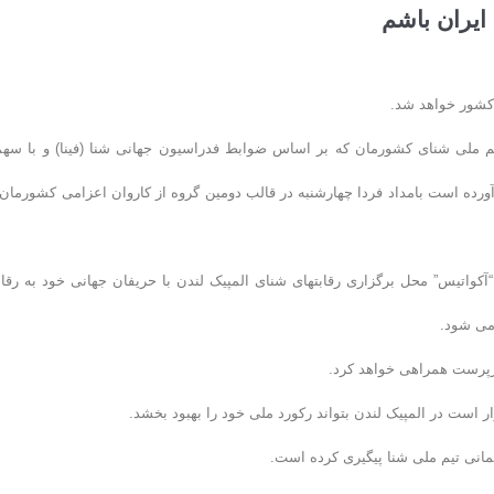
 ایران باشم
ط عمومی فدراسیون شنا، محمد بیداریان شناگر ٢۴ ساله تیم ملی شنای کشورمان که بر اساس ضوابط فدراسیون جهانی شنا (فینا) و با س
آورده است بامداد فردا چهارشنبه در قالب دومین گروه از کاروان اعزامی کشورمان 
 ١۰۰ متر آزاد در ورزشگاه مرکزی “آکواتیس” محل برگزاری رقابتهای شنای المپیک لندن با حریفان جهانی خود به رق
رپرست همراهی خواهد کرد.
است در المپیک لندن بتواند رکورد ملی خود را بهبود بخشد.
نی تیم ملی شنا پیگیری کرده است.