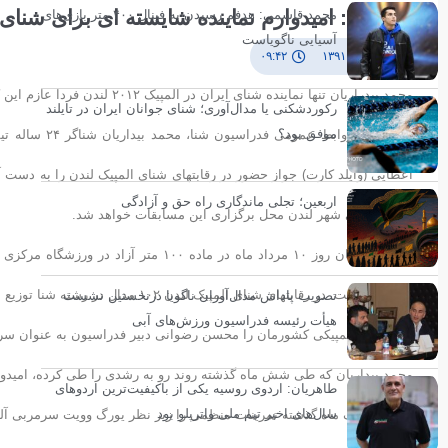
بیداریان: امیدوارم نماینده شایسته ای برای شنای
محمد قاسمی: هدفم رسیدن به فینال ۴۰۰ متر بازی‌های
آسیایی ناگویاست
۳ مرداد ۱۳۹۱
۰۹:۴۲
محمد بیدراریان تنها نماینده شنای ایران در المپیک ٢۰١٢ لندن فردا عازم این کشور خواهد شد.
رکوردشکنی یا مدال‌آوری؛ شنای جوانان ایران در تایلند
موفق بود؟
به گزارش رواب
اعطایی (وایلد کارت) جواز حضور در رقابتهای شنای المپیک لندن را به دست 
اربعین؛ تجلی ماندگاری راه حق و آزادگی
المپیک راهی شهر لندن محل برگزاری این مسابقات خواهد شد.
محمد بیداریان روز ١۰ مرداد ماه در ماده
خواهد پرداخت. در رقابتهای شنای المپیک لندن ١۰٢ مدال در رشته شنا توزیع می شود.
تصویب پاداش مدال‌آوران ناگویا درنخستین نشست
هیأت رئیسه فدراسیون ورزش‌های آبی
تنها شناگر المپیکی کشورمان را محسن رضوانی دبیر فدراسیون به عنوان س
محمد بیداریان که طی شش ماه گذشته روند رو به رشدی را طی کرده، امیدوار 
طاهریان: اردوی روسیه یکی از باکیفیت‌ترین اردوهای
سال‌های اخیر تیم ملی واترپلو بود
وی ظرف یک ماه گذشته تمرینات منظمی را زیر نظر یورگ وویت سرمربی آلما