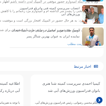
وی با بیان اینکه امیدوارم حضور موفقی در المپیک لندن داشته باشم اظه
انتصاب سرپرست کمیته فنی واترپلو فدراسیون
و تمرینات سختی را پشت سر گذاشته ام و امیدوارم مزد زحماتم را با کاهش رکورد ملی رشته ١۰۰ م
ورزش‌های آبی
وی تصریح کرد: به هر حال حضور در المپیک افتخار بزرگی است و موفقیت در ای
آمادگی راهی المپیک می شوم و امیدوارم بتوانم نماینده شایسته ای برای شنا
دومین طلای هومر عباسی در شنای غرب آسیا؛ انتخاب
نماینده ایران به عنوان بهترین شناگر پسر
پرینت مطلب
اخبار مرتبط
کیمیا احمدی سرپرست کمیته شنا هنری
اطلاعیه کمیته
بانوان فدراسیون ورزش‌های آبی شد
آبی درباره رک
با حکم محسن رضوانی، رئیس فدراسیون ورزش‌های آبی،
با توجه به هم‌زم