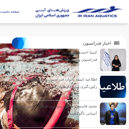
صفحه نخست
اخبار فدراسیون
کیمیا احمدی سرپرست کمیته شنا هنری بانوان
فدراسیون ورزش‌های آبی شد
اطلاعیه کمیته بانوان فدراسیون ورزش‌های آبی درباره
رکوردگیری ویژه داوطلبان کنکور
محمد قاسمی: هدفم رسیدن به فینال ۴۰۰ متر بازی‌های
آسیایی ناگویاست