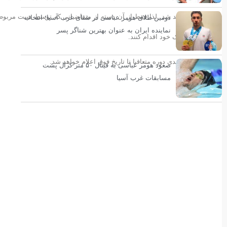
دومین طلای هومر عباسی در شنای غرب آسیا؛ انتخاب
نماینده ایران به عنوان بهترین شناگر پسر
تکمیل مدارک خود اقدام کنند.
برنامه زمانبندی دوره متعاقبا تا تاریخ فوق اعلام خواهد شد.
صعود هومر عباسی به فینال ۵۰ متر کرال پشت
مسابقات غرب آسیا