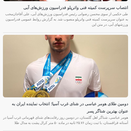
انتصاب سرپرست کمیته فنی واترپلو فدراسیون ورزش‌های آبی
طی حکمی از سوی محسن رضوانی رئیس فدراسیون ورزش‌های آبی، علی آقاجان‌محب
به عنوان سرپرست کمیته فنی واترپلو منصوب شد. به گزارش روابط عمومی فدراسیون
ورزشهای آبی، در متن این
دومین طلای هومر عباسی در شنای غرب آسیا؛ انتخاب نماینده ایران به
عنوان بهترین شناگر پسر
هومر عباسی، شناگر اهل گلستان، در دومین روز رقابت‌های شنای قهرمانی غرب آسیا در
آستانه قزاقستان، با ثبت زمان ۲۵.۷۶ ثانیه در ماده ۵۰ متر کرال پشت به مدال طلا