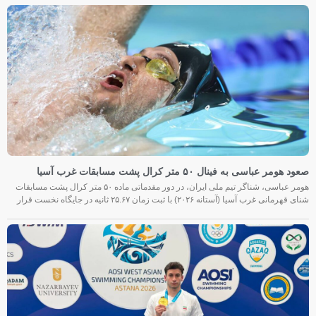
صعود هومر عباسی به فینال ۵۰ متر کرال پشت مسابقات غرب آسیا
هومر عباسی، شناگر تیم ملی ایران، در دور مقدماتی ماده ۵۰ متر کرال پشت مسابقات
شنای قهرمانی غرب آسیا (آستانه ۲۰۲۶) با ثبت زمان ۲۵.۶۷ ثانیه در جایگاه نخست قرار