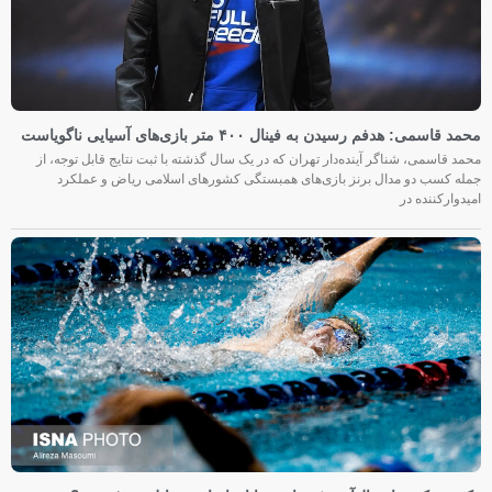
محمد قاسمی: هدفم رسیدن به فینال ۴۰۰ متر بازی‌های آسیایی ناگویاست
محمد قاسمی، شناگر آینده‌دار تهران که در یک سال گذشته با ثبت نتایج قابل توجه، از
جمله کسب دو مدال برنز بازی‌های همبستگی کشورهای اسلامی ریاض و عملکرد
امیدوارکننده در