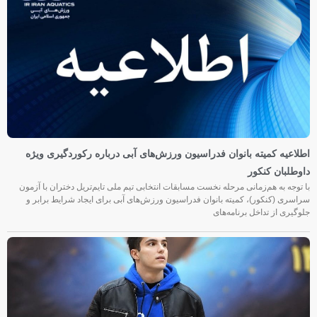
اطلاعیه کمیته بانوان فدراسیون ورزش‌های آبی درباره رکوردگیری ویژه
داوطلبان کنکور
با توجه به هم‌زمانی مرحله نخست مسابقات انتخابی تیم ملی تایم‌تریل دختران با آزمون
سراسری (کنکور)، کمیته بانوان فدراسیون ورزش‌های آبی برای ایجاد شرایط برابر و
جلوگیری از تداخل برنامه‌های