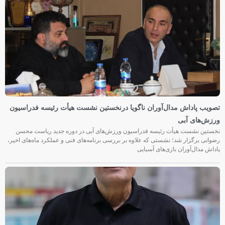
تصویب پاداش مدال‌آوران ناگویا درنخستین نشست هیأت رئیسه فدراسیون
ورزش‌های آبی
نخستین نشست هیأت رئیسه فدراسیون ورزش‌های آبی در دوره جدید ریاست محسن
رضوانی برگزار شد؛ نشستی که علاوه بر بررسی برنامه‌های فنی و عملکرد ماه‌های اخیر،
پاداش مدال‌آوران بازی‌های آسیایی