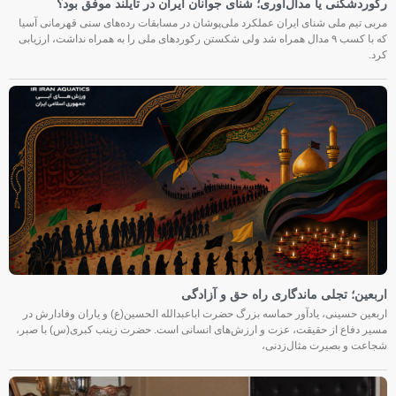
رکوردشکنی یا مدال‌آوری؛ شنای جوانان ایران در تایلند موفق بود؟
مربی تیم ملی شنای ایران عملکرد ملی‌پوشان در مسابقات رده‌های سنی قهرمانی آسیا
که با کسب ۹ مدال همراه شد ولی شکستن رکوردهای ملی را به همراه نداشت، ارزیابی
کرد.
اربعین؛ تجلی ماندگاری راه حق و آزادگی
اربعین حسینی، یادآور حماسه بزرگ حضرت اباعبدالله الحسین(ع) و یاران وفادارش در
مسیر دفاع از حقیقت، عزت و ارزش‌های انسانی است. حضرت زینب کبری(س) با صبر،
شجاعت و بصیرت مثال‌زدنی،