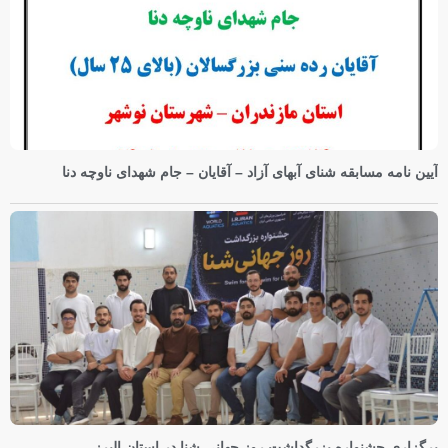
آیین نامه مسابقه شنای آبهای آزاد – آقایان – جام شهدای ناوچه دنا
برگزاری جشنواره بزرگداشت روز جهانی شنا در استان البرز