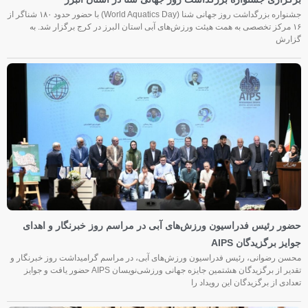
جشنواره بزرگداشت روز جهانی شنا (World Aquatics Day) با حضور حدود ۱۸۰ شناگر از
۱۶ مرکز تخصصی به همت هیئت ورزش‌های آبی استان البرز در کرج برگزار شد. به
گزارش
حضور رئیس فدراسیون ورزش‌های آبی در مراسم روز خبرنگار و اهدای
جوایز برگزیدگان AIPS
محسن رضوانی، رئیس فدراسیون ورزش‌های آبی، در مراسم گرامیداشت روز خبرنگار و
تقدیر از برگزیدگان هشتمین جایزه جهانی ورزشی‌نویسان AIPS حضور یافت و جوایز
تعدادی از برگزیدگان این رویداد را