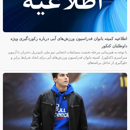
اطلاعیه کمیته بانوان فدراسیون ورزش‌های آبی درباره رکوردگیری ویژه
داوطلبان کنکور
با توجه به هم‌زمانی مرحله نخست مسابقات انتخابی تیم ملی تایم‌تریل دختران با آزمون
سراسری (کنکور)، کمیته بانوان فدراسیون ورزش‌های آبی برای ایجاد شرایط برابر و
جلوگیری از تداخل برنامه‌های