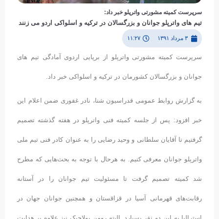
سرپرست کمیته مشورتی واترپلو خبر داد:
تیم های واترپلو جوانان و بزرگسالان در ترکیه و اسلواکی اردو می زنند
۳ مرداد ۱۳۹۱
۱۱:۲۷
سرپرست کمیته مشورتی واترپلو از برپایی اردوی آمادگی تیم های
جوانان و بزرگسالان کشورمان در ترکیه و اسلواکی خبر داد.
به گزارش روابط عمومی فدراسیون شنا، نادر غفوری ضمن اعلام این
خبر افزود: پس از جلسه کمیته فنی واترپلو در هفته گذشته تصمیم
گرفتیم تا آقایان سلطانی و وحید رضایی را به عنوان کادر فنی تیم ملی
واترپلو جوانان معرفی کنیم. به هرحال با توجه به بحث‌هایی که مطرح
شد کمیته تصمیم گرفت تا مسئولیت تیم جوانان را در آستانه
رقابت‌های قهرمانی آسیا در قزاقستان و همچنین جوانان جهان در
استرالیا به این دو نفر بسپارد. البته رومن پولاچیک نیز علاوه بر هدایت