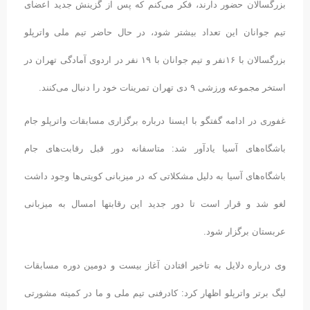
بزرگسالان حضور دارند، فکر می‌کنم که پس از گزینش جدید اعضای
تیم جوانان این تعداد بیشتر شود، در حال حاضر تیم ملی واترپلو
بزرگسالان با ١۶نفر و تیم جوانان با ١٩ نفر در اردوی آمادگی تهران در
استخر مجموعه ورزشی ٩ دی تهران تمرینات خود را دنبال می‌کنند.
غفوری در ادامه گفتگو با ایسنا درباره برگزاری مسابقات واترپلو جام
باشگاه‌های آسیا یادآور شد: متاسفانه دور قبل رقابت‌های جام
باشگاه‌های آسیا به دلیل مشکلاتی که در میزبانی کویتی‌ها وجود داشت
لغو شد و قرار است تا دور جدید این رقابتها امسال به میزبانی
عربستان برگزار شود.
وی درباره دلایل به تاخیر افتادن آغاز بیست و دومین دوره مسابقات
لیگ برتر واترپلو اظهار کرد: کادرفنی تیم ملی و ما در کمیته مشورتی