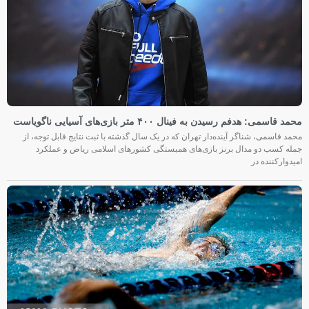
محمد قاسمی: هدفم رسیدن به فینال ۴۰۰ متر بازی‌های آسیایی ناگویاست
محمد قاسمی، شناگر آینده‌دار تهران که در یک سال گذشته با ثبت نتایج قابل توجه، از
جمله کسب دو مدال برنز بازی‌های همبستگی کشورهای اسلامی ریاض و عملکرد
امیدوارکننده در