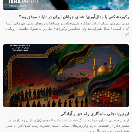
رکوردشکنی یا مدال‌آوری؛ شنای جوانان ایران در تایلند موفق بود؟
مربی تیم ملی شنای ایران عملکرد ملی‌پوشان در مسابقات رده‌های سنی قهرمانی آسیا
که با کسب ۹ مدال همراه شد ولی شکستن رکوردهای ملی را به همراه نداشت، ارزیابی
کرد.
اربعین؛ تجلی ماندگاری راه حق و آزادگی
اربعین حسینی، یادآور حماسه بزرگ حضرت اباعبدالله الحسین(ع) و یاران وفادارش در
مسیر دفاع از حقیقت، عزت و ارزش‌های انسانی است. حضرت زینب کبری(س) با صبر،
شجاعت و بصیرت مثال‌زدنی،