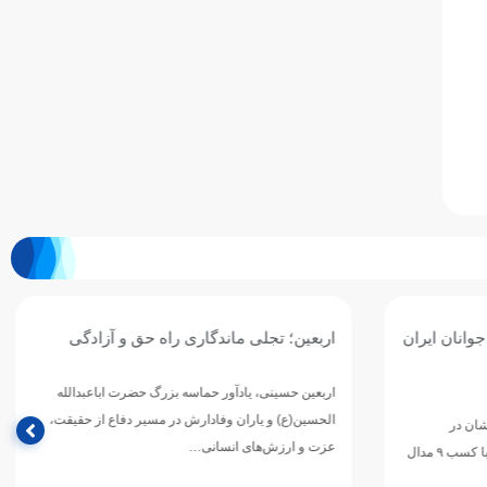
 آزادگی
طاهریان: اردوی روسیه یکی از باکیفیت‌ترین
اردوهای سال‌های اخیر تیم ملی واترپلو بود
 اباعبدالله
اع از حقیقت،
سرپرست تیم ملی واترپلوی ایران، اردوی آماده‌سازی این
تیم در کمپ تیم‌های ملی روسیه واقع در شهر پودولسک را
یکی…