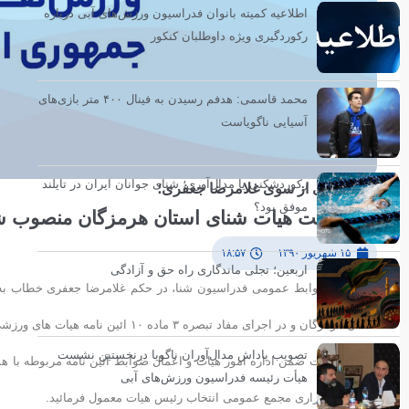
اطلاعیه کمیته بانوان فدراسیون ورزش‌های آبی درباره
رکوردگیری ویژه داوطلبان کنکور
محمد قاسمی: هدفم رسیدن به فینال ۴۰۰ متر بازی‌های
آسیایی ناگویاست
رکوردشکنی یا مدال‌آوری؛ شنای جوانان ایران در تایلند
طی حکمی از سوی غلامرضا جعفری؛
موفق بود؟
سرپرست هیات شنای استان هرمزگان منصوب ش
۱۵ شهریور ۱۳۹۰
۱۸:۵۷
اربعین؛ تجلی ماندگاری راه حق و آزادگی
به گزارش روابط عمومی فدراسیون شنا، در حکم غلامرضا جعفری خطاب به
استان هرمزگان و در اجرای مفاد تبصره ٣ ماده ١۰ ائین نامه هیات های ورزشی به موجب این ابلاغ به سمت سپرست هیات شنای استان مزبور منصوب می شوید.
تصویب پاداش مدال‌آوران ناگویا درنخستین نشست
شایسته است ضمن اداره امور هیات و اعمال ضوابط آئین نامه مربوطه با ه
هیأت رئیسه فدراسیون ورزش‌های آبی
خصوص برگزاری مجمع عمومی انتخاب رئیس هیات معمول فرمائید.