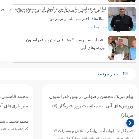
امید است با اتکال به خداوند منان و با بهره گیری از توانمندی موجود در امور
طاهریان: اردوی روسیه یکی از باکیفیت‌ترین اردوهای
سال‌های اخیر تیم ملی واترپلو بود
پرینت مطلب
انتصاب سرپرست کمیته فنی واترپلو فدراسیون
ورزش‌های آبی
اخبار مرتبط
محمد قاسمی: هدفم رسیدن به فینال ۴۰۰
رکوردشکنی یا 
متر بازی‌های آسیایی ناگویاست
در تایلند موفق
محمد قاسمی، شناگر آینده‌دار تهران که در یک سال
مربی تیم ملی شنا
گذشته با ثبت نتایج قابل توجه، از جمله کسب دو مدال…
همراه شد…