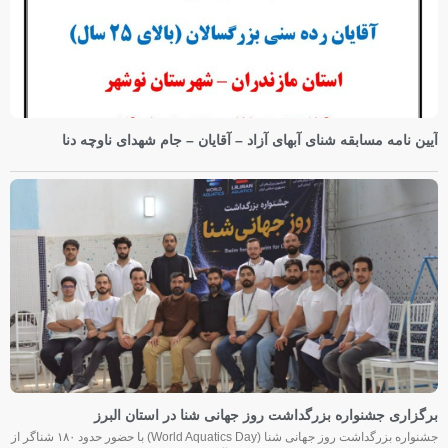
آیین نامه مسابقه شنای آبهای آزاد – آقایان – جام شهدای ناوچه دنا
برگزاری جشنواره بزرگداشت روز جهانی شنا در استان البرز
جشنواره بزرگداشت روز جهانی شنا (World Aquatics Day) با حضور حدود ۱۸۰ شناگر از