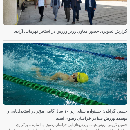
گزارش تصویری حضور معاون وزیر ورزش در استخر قهرمانی آزادی
حسین گرایلی: جشنواره شنای زیر ۱۰ سال گامی مؤثر در استعدادیابی و
توسعه ورزش شنا در خراسان رضوی است
حسین گرایلی، رئیس هیأت ورزش‌های آبی خراسان رضوی، با اشاره به برگزاری
جشنواره شنای پسران زیر ۱۰ سال به مناسبت روز جهانی شنا اظهار کرد: این جشنواره