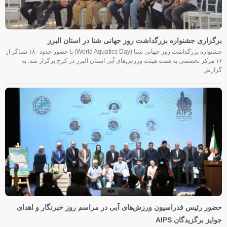
برگزاری جشنواره بزرگداشت روز جهانی شنا در استان البرز
جشنواره بزرگداشت روز جهانی شنا (World Aquatics Day) با حضور حدود ۱۸۰ شناگر از
۱۶ مرکز تخصصی به همت هیئت ورزش‌های آبی استان البرز در کرج برگزار شد. به
گزارش
حضور رئیس فدراسیون ورزش‌های آبی در مراسم روز خبرنگار و اهدای
جوایز برگزیدگان AIPS