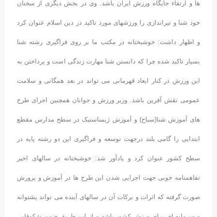
ها و ارتقاء جایگاه ورزش ایران باشد. وی در بخش دیگری از سخنان
خود شنا و تیراندازی را ورزشهای مورد تاکید در دین اسلام عنوان کرد
و اظهار داشت: خوشبختانه در مکتب ما بر روی فراگیری رشته شنا
بسیار تاکید شده چرا که دانستن شنا مهارت زندگی است و پرداختن به
این ورزش در کنار ابعاد قهرمانی می تواند در بعد همگانی و سلامت
عمومی نقش آفرین باشد. وزیر ورزش و جوانان همچنین اجرای طرح
های آموزش شنا(سباح) و آموزش ژیمناستیک در سطح مدارس مقطع
ابتدایی را گامی بلند درجهت توسعه و فراگیری این دو رشته پایه در
سطح کشور عنوان کرد و یادآور شد: خوشبختانه در سالهای اخیر
تفاهمنامه خوبی جهت اجرایی شدن این طرح ها در آموزش و پرورش
صورت گرفته که اثرات و برکات آن در سالهای آینده می تواند پشتوانه
و سرمایه ای برای ورزش کشور باشد و از این طریق ضمن شکوفایی