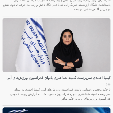
خبرنگاران؛ راویان آب، روایتگران تلاش و پیشرفت ۱۷ مرداد، فرصتی است برای
پاسداشت جایگاه ارزشمند خبرنگارانی که با قلم، نگاه دقیق و رسالت حرفه‌ای خود، نقش
مهمی در آگاهی‌بخشی، توسعه
کیمیا احمدی سرپرست کمیته شنا هنری بانوان فدراسیون ورزش‌های آبی
شد
با حکم محسن رضوانی، رئیس فدراسیون ورزش‌های آبی، کیمیا احمدی به عنوان
سرپرست کمیته شنا هنری بانوان فدراسیون منصوب شد. به گزارش روابط عمومی
فدراسیون ورزش‌های آبی، در حکم صادر