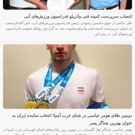
انتصاب سرپرست کمیته فنی واترپلو فدراسیون ورزش‌های آبی
طی حکمی از سوی محسن رضوانی رئیس فدراسیون ورزش‌های آبی، علی آقاجان‌محب
به عنوان سرپرست کمیته فنی واترپلو منصوب شد. به گزارش روابط عمومی فدراسیون
ورزشهای آبی، در متن این
دومین طلای هومر عباسی در شنای غرب آسیا؛ انتخاب نماینده ایران به
عنوان بهترین شناگر پسر
هومر عباسی، شناگر اهل گلستان، در دومین روز رقابت‌های شنای قهرمانی غرب آسیا در
آستانه قزاقستان، با ثبت زمان ۲۵.۷۶ ثانیه در ماده ۵۰ متر کرال پشت به مدال طلا