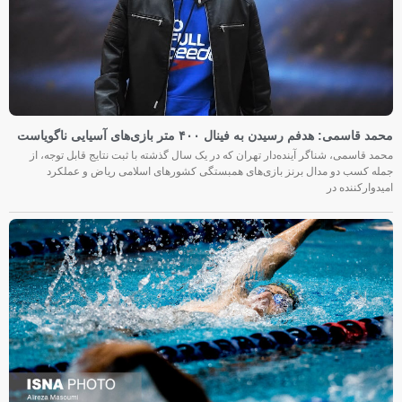
محمد قاسمی: هدفم رسیدن به فینال ۴۰۰ متر بازی‌های آسیایی ناگویاست
محمد قاسمی، شناگر آینده‌دار تهران که در یک سال گذشته با ثبت نتایج قابل توجه، از
جمله کسب دو مدال برنز بازی‌های همبستگی کشورهای اسلامی ریاض و عملکرد
امیدوارکننده در