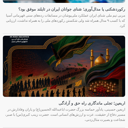
رکوردشکنی یا مدال‌آوری؛ شنای جوانان ایران در تایلند موفق بود؟
مربی تیم ملی شنای ایران عملکرد ملی‌پوشان در مسابقات رده‌های سنی قهرمانی آسیا
که با کسب ۹ مدال همراه شد ولی شکستن رکوردهای ملی را به همراه نداشت، ارزیابی
کرد.
اربعین؛ تجلی ماندگاری راه حق و آزادگی
اربعین حسینی، یادآور حماسه بزرگ حضرت اباعبدالله الحسین(ع) و یاران وفادارش در
مسیر دفاع از حقیقت، عزت و ارزش‌های انسانی است. حضرت زینب کبری(س) با صبر،
شجاعت و بصیرت مثال‌زدنی،