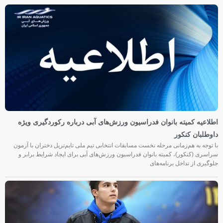
اطلاعیه کمیته بانوان فدراسیون ورزش‌های آبی درباره رکوردگیری ویژه
داوطلبان کنکور
با توجه به هم‌زمانی مرحله نخست مسابقات انتخابی تیم ملی تایم‌تریل دختران با آزمون
سراسری (کنکور)، کمیته بانوان فدراسیون ورزش‌های آبی برای ایجاد شرایط برابر و
جلوگیری از تداخل برنامه‌های