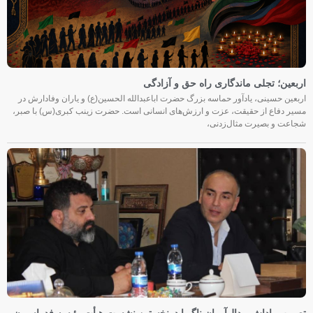
اربعین؛ تجلی ماندگاری راه حق و آزادگی
اربعین حسینی، یادآور حماسه بزرگ حضرت اباعبدالله الحسین(ع) و یاران وفادارش در
مسیر دفاع از حقیقت، عزت و ارزش‌های انسانی است. حضرت زینب کبری(س) با صبر،
شجاعت و بصیرت مثال‌زدنی،