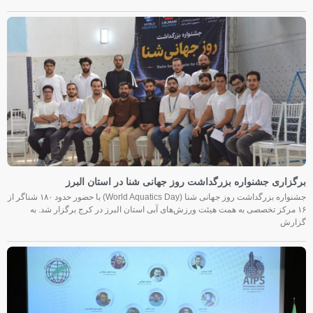
برگزاری جشنواره بزرگداشت روز جهانی شنا در استان البرز
جشنواره بزرگداشت روز جهانی شنا (World Aquatics Day) با حضور حدود ۱۸۰ شناگر از
۱۶ مرکز تخصصی به همت هیئت ورزش‌های آبی استان البرز در کرج برگزار شد. به
گزارش