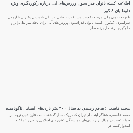
اطلاعیه کمیته بانوان فدراسیون ورزش‌های آبی درباره رکوردگیری ویژه
داوطلبان کنکور
با توجه به هم‌زمانی مرحله نخست مسابقات انتخابی تیم ملی تایم‌تریل دختران با آزمون
سراسری (کنکور)، کمیته بانوان فدراسیون ورزش‌های آبی برای ایجاد شرایط برابر و
جلوگیری از تداخل برنامه‌های
محمد قاسمی: هدفم رسیدن به فینال ۴۰۰ متر بازی‌های آسیایی ناگویاست
محمد قاسمی، شناگر آینده‌دار تهران که در یک سال گذشته با ثبت نتایج قابل توجه، از
جمله کسب دو مدال برنز بازی‌های همبستگی کشورهای اسلامی ریاض و عملکرد
امیدوارکننده در