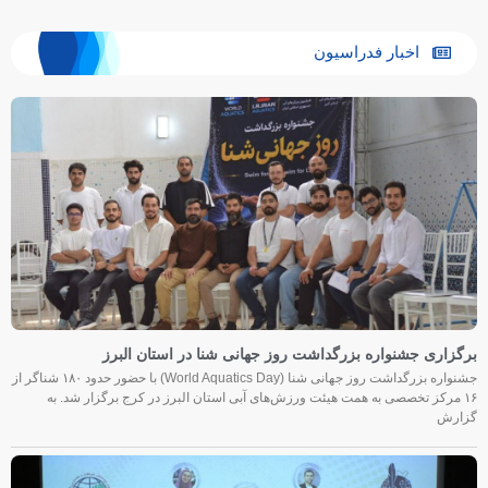
اخبار فدراسیون
برگزاری جشنواره بزرگداشت روز جهانی شنا در استان البرز
جشنواره بزرگداشت روز جهانی شنا (World Aquatics Day) با حضور حدود ۱۸۰ شناگر از
۱۶ مرکز تخصصی به همت هیئت ورزش‌های آبی استان البرز در کرج برگزار شد. به
گزارش