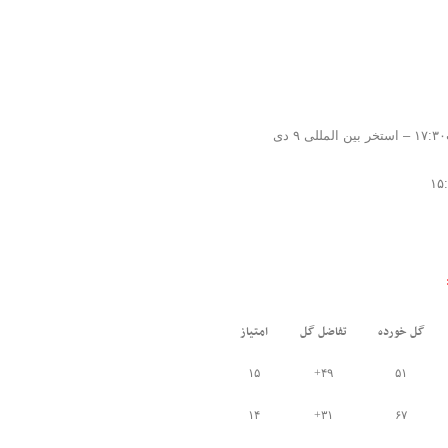
گل خورده
تفاضل گل
امتیاز
۱۵
۴۹+
۵۱
۱۴
۳۱+
۶۷