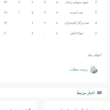
۳
شهید شهبای زنجان
۸
۴
۲
۲
۷۳
۴
نفت امیدیه
۸
۲
۵
۱
۶۹
۵
نفت و گاز گچساران
۸
۲
۶
۰
۶۴
۶
چوکا تالش
۸
۰
۸
۰
۲۰
انتهای پیام
پرینت مطلب
اخبار مرتبط