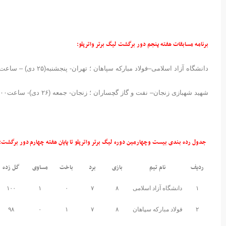
برنامه مسابقات هفته پنجم دور برگشت لیگ برتر واترپلو
:
دانشگاه آزاد اسلامی–فولاد مبارکه سپاهان ؛ تهران- پنجشنبه(۲۵ دی) – ساعت۱۷:۳۰ – استخر بین المللی ۹ دی
شهید شهبازی زنجان– نفت و گاز گچساران ؛ زنجان- جمعه (۲۶ دی)- ساعت۱۵:۰۰
جدول رده بندی بیست وچهارمین دوره لیگ برتر واترپلو تا پایان هفته چهارم دور برگشت
:
ردیف
نام تیم
بازی
برد
باخت
مساوی
گل زده
۱
دانشگاه آزاد اسلامی
۸
۷
۰
۱
۱۰۰
۲
فولاد مبارکه سپاهان
۸
۷
۱
۰
۹۸