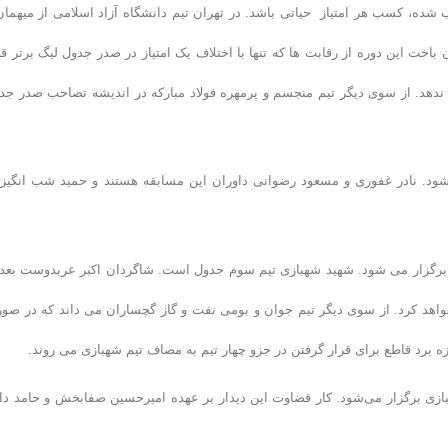
بب شده، کسب هر امتیاز حیاتی باشد. در تهران تیم دانشگاه آزاد اسلامی از میهمان
باخت این دوره از رقابت ها که تنها با اختلاف یک امتیاز در صدر جدول لیگ برتر قر
ت ندهد. از سوی دیگر تیم منجسم و پرمهره فولاد مبارکه در اندیشه تصاحب صدر جد
جشنبه (۲۵دی ۱۳۹۳) در تهران برگزار می شود. نادر غفوری و مسعود رضوانی داوران این مسابقه هستند و حمید شب انگیز
 برگزار می شود. شهید شهبازی تیم سوم جدول است. شاگردان اکبر عربدوست بعد 
ی خواهد کرد. از سوی دیگر تیم جوان و بومی نفت و گاز گچساران می داند که در صو
زه برد قاطع برای قرار گرفتن در جزو چهار تیم به مصاف تیم شهبازی می روند.
 جمعه (۲۶ دی ۱۳۹۳) به میزبانی شهید شهبازی برگزار می‌شود. کار قضاوت این دیدار بر عهده امیرحسین صفابخش و حامد د