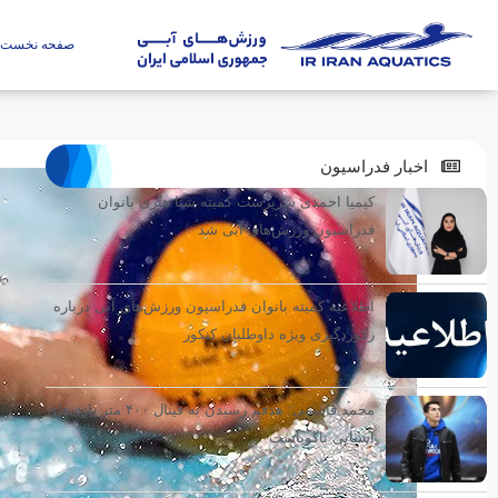
صفحه نخست
اخبار فدراسیون
کیمیا احمدی سرپرست کمیته شنا هنری بانوان
فدراسیون ورزش‌های آبی شد
اطلاعیه کمیته بانوان فدراسیون ورزش‌های آبی درباره
رکوردگیری ویژه داوطلبان کنکور
محمد قاسمی: هدفم رسیدن به فینال ۴۰۰ متر بازی‌های
آسیایی ناگویاست