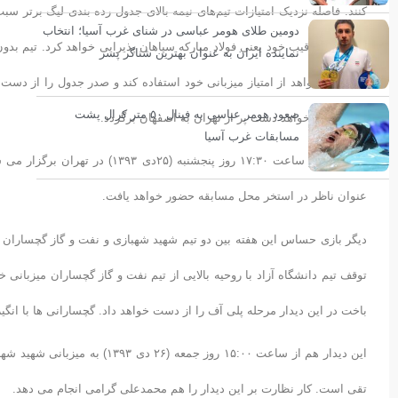
کنند. فاصله نزدیک امتیازات تیم‌های نیمه بالای جدول رده بندی لیگ بر‌تر س
دومین طلای هومر عباسی در شنای غرب آسیا؛ انتخاب
جدی ترین رقیب خود یعنی فولاد مبارکه سپاهان پذیرایی خواهد کرد. تیم بدون 
نماینده ایران به عنوان بهترین شناگر پسر
دارد، می خواهد از امتیاز میزبانی خود استفاده کند و صدر جدول را از دس
صعود هومر عباسی به فینال ۵۰ متر کرال پشت
است و می خواهد دست پر از تهران به اصفهان برگردد.
مسابقات غرب آسیا
این دیدار از ساعت ۱۷:۳۰ روز پن
عنوان ناظر در استخر محل مسابقه حضور خواهد یافت.
دیگر بازی حساس این هفته بین دو تیم شهید شهبازی و نفت و گاز گچساران
توقف تیم دانشگاه آزاد با روحیه بالایی از تیم نفت و گاز گچساران میزبان
باخت در این دیدار مرحله پلی آف را از دست خواهد داد. گچسارانی ها با انگی
این دیدار هم از ساعت ۱۵:۰۰ روز
تقی است. کار نظارت بر این دیدار را هم محمدعلی گرامی انجام می دهد.