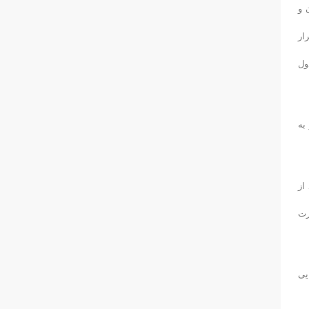
 و
ار
ول
 به
از
رت
ایی