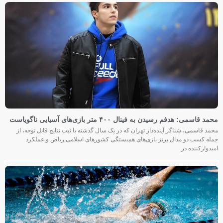
محمد قاسمی: هدفم رسیدن به فینال ۴۰۰ متر بازی‌های آسیایی ناگویاست
محمد قاسمی، شناگر آینده‌دار تهران که در یک سال گذشته با ثبت نتایج قابل توجه، از
جمله کسب دو مدال برنز بازی‌های همبستگی کشورهای اسلامی ریاض و عملکرد
امیدوارکننده در