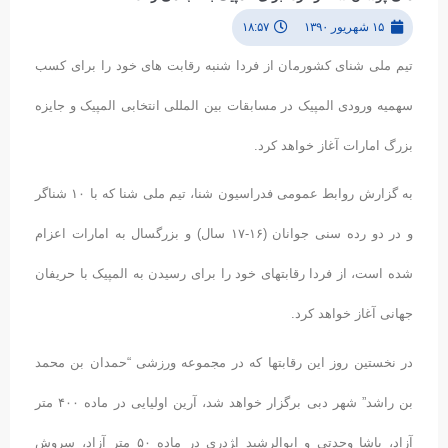
۱۵ شهریور ۱۳۹۰
۱۸:۵۷
تیم ملی شنای کشورمان از فردا شنبه رقابت های خود را برای کسب
سهمیه ورودی المپیک در مسابقات بین المللی انتخابی المپیک و جایزه
بزرگ امارات آغاز خواهد کرد.
به گزارش روابط عمومی فدراسیون شنا، تیم ملی شنا که با ١۰ شناگر
و در دو رده سنی جوانان (١۶-١٧ سال) و بزرگسال به امارات اعزام
شده است، از فردا رقابتهای خود را برای رسیدن به المپیک با حریفان
جهانی آغاز خواهد کرد.
در نخستین روز این رقابتها که در مجموعه ورزشی “حمدان بن محمد
بن راشد” شهر دبی برگزار خواهد شد، آرین اولیایی در ماده ۴۰۰ متر
آزاد، پاشا وحدتی و ابوالرشید ا‍‍‍‍‍‍‍‍‍‍‍‍ژدری در ماده ۵۰ متر آزاد، سروش