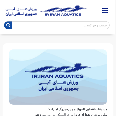
مسابقات انتخابی المپیك و جایزه بزرگ امارات؛
ملی پوشان شنا از فردا برای المپیک به آب می زنند