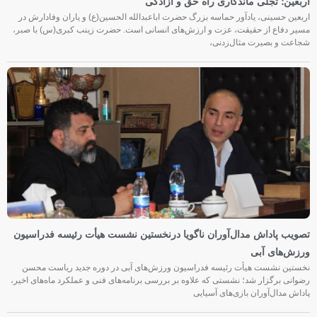
اربعین؛ تجلی ماندگاری راه حق و آزادگی
اربعین حسینی، یادآور حماسه بزرگ حضرت اباعبدالله الحسین(ع) و یاران وفادارش در
مسیر دفاع از حقیقت، عزت و ارزش‌های انسانی است. حضرت زینب کبری(س) با صبر،
شجاعت و بصیرت مثال‌زدنی،
تصویب پاداش مدال‌آوران ناگویا درنخستین نشست هیأت رئیسه فدراسیون
ورزش‌های آبی
نخستین نشست هیأت رئیسه فدراسیون ورزش‌های آبی در دوره جدید ریاست محسن
رضوانی برگزار شد؛ نشستی که علاوه بر بررسی برنامه‌های فنی و عملکرد ماه‌های اخیر،
پاداش مدال‌آوران بازی‌های آسیایی