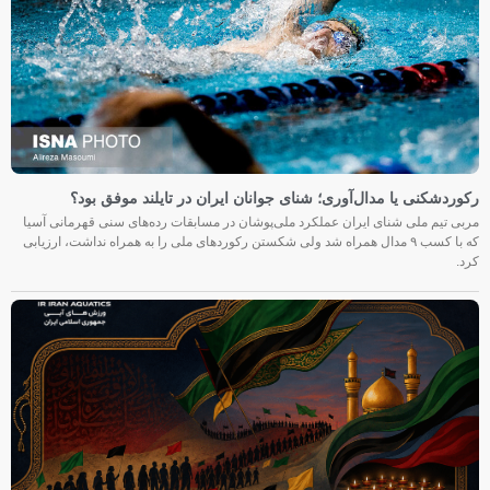
رکوردشکنی یا مدال‌آوری؛ شنای جوانان ایران در تایلند موفق بود؟
مربی تیم ملی شنای ایران عملکرد ملی‌پوشان در مسابقات رده‌های سنی قهرمانی آسیا
که با کسب ۹ مدال همراه شد ولی شکستن رکوردهای ملی را به همراه نداشت، ارزیابی
کرد.