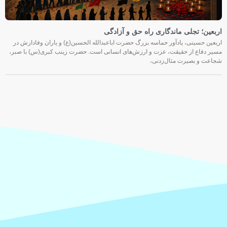
اربعین؛ تجلی ماندگاری راه حق و آزادگی
اربعین حسینی، یادآور حماسه بزرگ حضرت اباعبدالله الحسین(ع) و یاران وفادارش در
مسیر دفاع از حقیقت، عزت و ارزش‌های انسانی است. حضرت زینب کبری(س) با صبر،
شجاعت و بصیرت مثال‌زدنی،