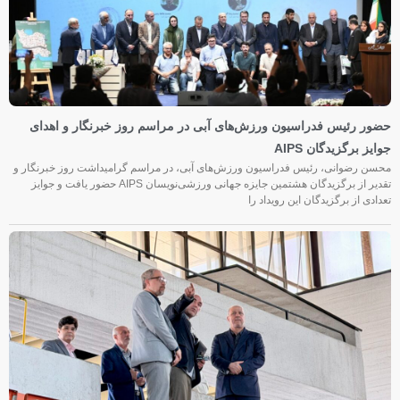
حضور رئیس فدراسیون ورزش‌های آبی در مراسم روز خبرنگار و اهدای
جوایز برگزیدگان AIPS
محسن رضوانی، رئیس فدراسیون ورزش‌های آبی، در مراسم گرامیداشت روز خبرنگار و
تقدیر از برگزیدگان هشتمین جایزه جهانی ورزشی‌نویسان AIPS حضور یافت و جوایز
تعدادی از برگزیدگان این رویداد را