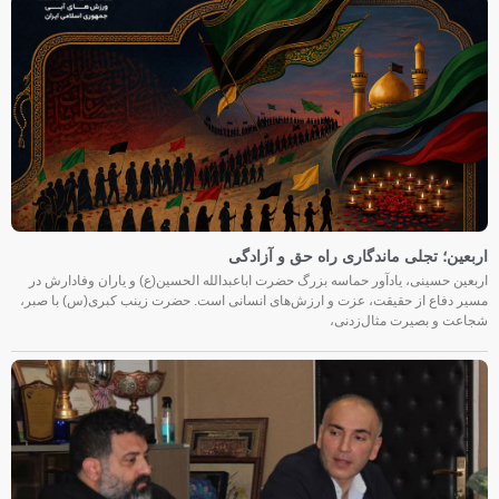
اربعین؛ تجلی ماندگاری راه حق و آزادگی
اربعین حسینی، یادآور حماسه بزرگ حضرت اباعبدالله الحسین(ع) و یاران وفادارش در
مسیر دفاع از حقیقت، عزت و ارزش‌های انسانی است. حضرت زینب کبری(س) با صبر،
شجاعت و بصیرت مثال‌زدنی،