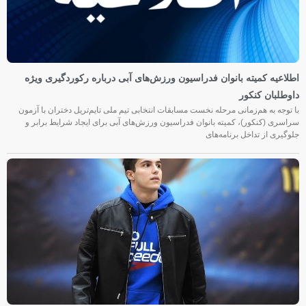
اطلاعیه کمیته بانوان فدراسیون ورزش‌های آبی درباره رکوردگیری ویژه
داوطلبان کنکور
با توجه به هم‌زمانی مرحله نخست مسابقات انتخابی تیم ملی تایم‌تریل دختران با آزمون
سراسری (کنکور)، کمیته بانوان فدراسیون ورزش‌های آبی برای ایجاد شرایط برابر و
جلوگیری از تداخل برنامه‌های