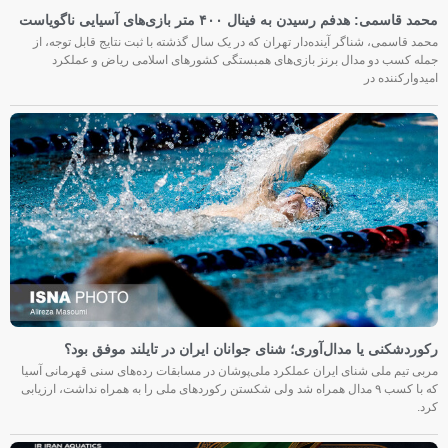
محمد قاسمی: هدفم رسیدن به فینال ۴۰۰ متر بازی‌های آسیایی ناگویاست
محمد قاسمی، شناگر آینده‌دار تهران که در یک سال گذشته با ثبت نتایج قابل توجه، از
جمله کسب دو مدال برنز بازی‌های همبستگی کشورهای اسلامی ریاض و عملکرد
امیدوارکننده در
رکوردشکنی یا مدال‌آوری؛ شنای جوانان ایران در تایلند موفق بود؟
مربی تیم ملی شنای ایران عملکرد ملی‌پوشان در مسابقات رده‌های سنی قهرمانی آسیا
که با کسب ۹ مدال همراه شد ولی شکستن رکوردهای ملی را به همراه نداشت، ارزیابی
کرد.