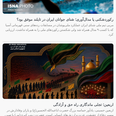
رکوردشکنی یا مدال‌آوری؛ شنای جوانان ایران در تایلند موفق بود؟
مربی تیم ملی شنای ایران عملکرد ملی‌پوشان در مسابقات رده‌های سنی قهرمانی آسیا
که با کسب ۹ مدال همراه شد ولی شکستن رکوردهای ملی را به همراه نداشت، ارزیابی
کرد.
اربعین؛ تجلی ماندگاری راه حق و آزادگی
اربعین حسینی، یادآور حماسه بزرگ حضرت اباعبدالله الحسین(ع) و یاران وفادارش در
مسیر دفاع از حقیقت، عزت و ارزش‌های انسانی است. حضرت زینب کبری(س) با صبر،