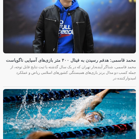
محمد قاسمی: هدفم رسیدن به فینال ۴۰۰ متر بازی‌های آسیایی ناگویاست
محمد قاسمی، شناگر آینده‌دار تهران که در یک سال گذشته با ثبت نتایج قابل توجه، از
جمله کسب دو مدال برنز بازی‌های همبستگی کشورهای اسلامی ریاض و عملکرد
امیدوارکننده در