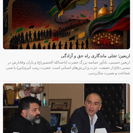
اربعین؛ تجلی ماندگاری راه حق و آزادگی
اربعین حسینی، یادآور حماسه بزرگ حضرت اباعبدالله الحسین(ع) و یاران وفادارش در
مسیر دفاع از حقیقت، عزت و ارزش‌های انسانی است. حضرت زینب کبری(س) با صبر،
شجاعت و بصیرت مثال‌زدنی،