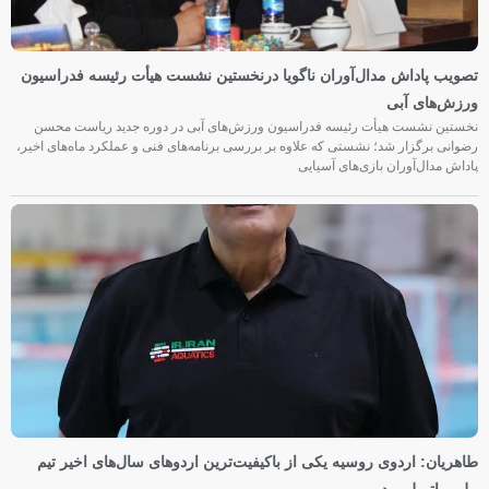
تصویب پاداش مدال‌آوران ناگویا درنخستین نشست هیأت رئیسه فدراسیون
ورزش‌های آبی
نخستین نشست هیأت رئیسه فدراسیون ورزش‌های آبی در دوره جدید ریاست محسن
رضوانی برگزار شد؛ نشستی که علاوه بر بررسی برنامه‌های فنی و عملکرد ماه‌های اخیر،
پاداش مدال‌آوران بازی‌های آسیایی
طاهریان: اردوی روسیه یکی از باکیفیت‌ترین اردوهای سال‌های اخیر تیم