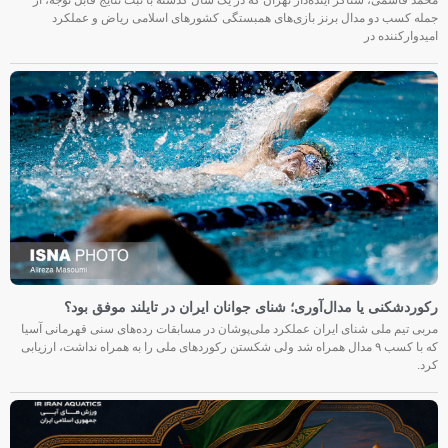
محمد قاسمی، شناگر آینده‌دار تهران که در یک سال گذشته با ثبت نتایج قابل توجه، از
جمله کسب دو مدال برنز بازی‌های همبستگی کشورهای اسلامی ریاض و عملکرد
امیدوارکننده در
رکوردشکنی یا مدال‌آوری؛ شنای جوانان ایران در تایلند موفق بود؟
مربی تیم ملی شنای ایران عملکرد ملی‌پوشان در مسابقات رده‌های سنی قهرمانی آسیا
که با کسب ۹ مدال همراه شد ولی شکستن رکوردهای ملی را به همراه نداشت، ارزیابی
کرد.