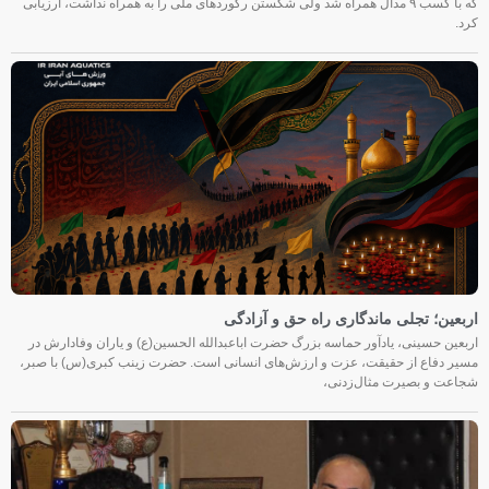
که با کسب ۹ مدال همراه شد ولی شکستن رکوردهای ملی را به همراه نداشت، ارزیابی
کرد.
اربعین؛ تجلی ماندگاری راه حق و آزادگی
اربعین حسینی، یادآور حماسه بزرگ حضرت اباعبدالله الحسین(ع) و یاران وفادارش در
مسیر دفاع از حقیقت، عزت و ارزش‌های انسانی است. حضرت زینب کبری(س) با صبر،
شجاعت و بصیرت مثال‌زدنی،