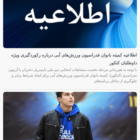
اطلاعیه کمیته بانوان فدراسیون ورزش‌های آبی درباره رکوردگیری ویژه
داوطلبان کنکور
با توجه به هم‌زمانی مرحله نخست مسابقات انتخابی تیم ملی تایم‌تریل دختران با آزمون
سراسری (کنکور)، کمیته بانوان فدراسیون ورزش‌های آبی برای ایجاد شرایط برابر و
جلوگیری از تداخل برنامه‌های