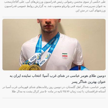
طی حکمی از سوی محسن رضوانی رئیس فدراسیون ورزش‌های آبی، علی آقاجان‌محب
به عنوان سرپرست کمیته فنی واترپلو منصوب شد. به گزارش روابط عمومی فدراسیون
ورزشهای آبی، در متن این
دومین طلای هومر عباسی در شنای غرب آسیا؛ انتخاب نماینده ایران به
عنوان بهترین شناگر پسر
هومر عباسی، شناگر اهل گلستان، در دومین روز رقابت‌های شنای قهرمانی غرب آسیا در
آستانه قزاقستان، با ثبت زمان ۲۵.۷۶ ثانیه در ماده ۵۰ متر کرال پشت به مدال طلا