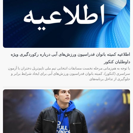
اطلاعیه کمیته بانوان فدراسیون ورزش‌های آبی درباره رکوردگیری ویژه
داوطلبان کنکور
با توجه به هم‌زمانی مرحله نخست مسابقات انتخابی تیم ملی تایم‌تریل دختران با آزمون
سراسری (کنکور)، کمیته بانوان فدراسیون ورزش‌های آبی برای ایجاد شرایط برابر و
جلوگیری از تداخل برنامه‌های