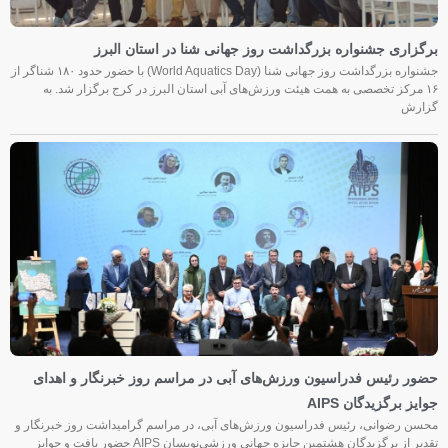
برگزاری جشنواره بزرگداشت روز جهانی شنا در استان البرز
جشنواره بزرگداشت روز جهانی شنا (World Aquatics Day) با حضور حدود ۱۸۰ شناگر از
۱۶ مرکز تخصصی به همت هیئت ورزش‌های آبی استان البرز در کرج برگزار شد. به
گزارش
حضور رئیس فدراسیون ورزش‌های آبی در مراسم روز خبرنگار و اهدای
جوایز برگزیدگان AIPS
محسن رضوانی، رئیس فدراسیون ورزش‌های آبی، در مراسم گرامیداشت روز خبرنگار و
تقدیر از برگزیدگان هشتمین جایزه جهانی ورزشی‌نویسان AIPS حضور یافت و جوایز