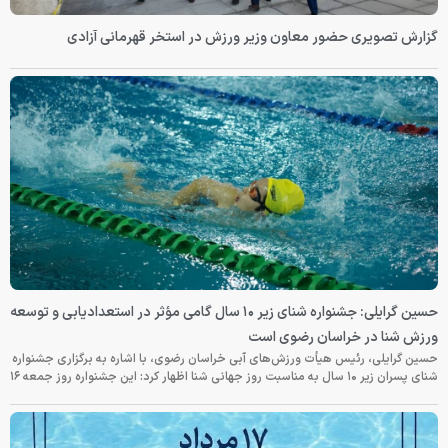
گزارش تصویری حضور معاون وزیر ورزش در استخر قهرمانی آزادی
حسین گرایلی: جشنواره شنای زیر ۱۰ سال گامی مؤثر در استعدادیابی و توسعه
ورزش شنا در خراسان رضوی است
حسین گرایلی، رئیس هیأت ورزش‌های آبی خراسان رضوی، با اشاره به برگزاری جشنواره
شنای پسران زیر ۱۰ سال به مناسبت روز جهانی شنا اظهار کرد: این جشنواره روز جمعه‌ ۱۶