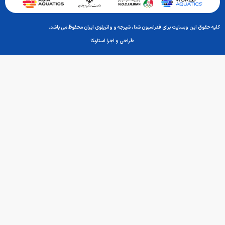
اترپلوی ایران محفوظ می باشد.
ا استاریکا