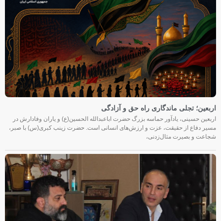
اربعین؛ تجلی ماندگاری راه حق و آزادگی
اربعین حسینی، یادآور حماسه بزرگ حضرت اباعبدالله الحسین(ع) و یاران وفادارش در
مسیر دفاع از حقیقت، عزت و ارزش‌های انسانی است. حضرت زینب کبری(س) با صبر،
شجاعت و بصیرت مثال‌زدنی،