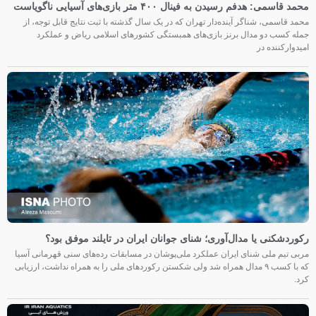
محمد قاسمی: هدفم رسیدن به فینال ۴۰۰ متر بازی‌های آسیایی ناگویاست
محمد قاسمی، شناگر آینده‌دار تهران که در یک سال گذشته با ثبت نتایج قابل توجه، از
جمله کسب دو مدال برنز بازی‌های همبستگی کشورهای اسلامی ریاض و عملکرد
امیدوارکننده در
رکوردشکنی یا مدال‌آوری؛ شنای جوانان ایران در تایلند موفق بود؟
مربی تیم ملی شنای ایران عملکرد ملی‌پوشان در مسابقات رده‌های سنی قهرمانی آسیا
که با کسب ۹ مدال همراه شد ولی شکستن رکوردهای ملی را به همراه نداشت، ارزیابی
کرد.