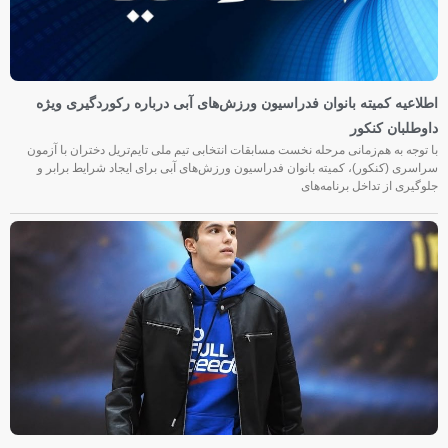
اطلاعیه کمیته بانوان فدراسیون ورزش‌های آبی درباره رکوردگیری ویژه
داوطلبان کنکور
با توجه به هم‌زمانی مرحله نخست مسابقات انتخابی تیم ملی تایم‌تریل دختران با آزمون
سراسری (کنکور)، کمیته بانوان فدراسیون ورزش‌های آبی برای ایجاد شرایط برابر و
جلوگیری از تداخل برنامه‌های