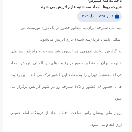
با حمایت هما اکسپرس/
شیرجه روها بامداد سه شنبه عازم اتریش می شوند
۸ تیر ۱۳۹۴
۱۲:۰۳
تیم ملی شیرجه ایران به منظور حضور در یک دوره تورنمنت بین
المللی بامداد فردا (سه شنبه) عازم اتریش می‌شود.
به گزارش روابط عمومی فدراسیون شنا،شیرجه و واترپلو؛ تیم ملی
شیرجه ایران به منظور حضور در رقابت های بین المللی اتریش بامداد
فردا (سه‌شنبه) تهران را به مقصد این کشور ترک می کند. این رقابت
ها با حضور ۱۸ کشور و ۱۷۵ شیرجه رو در شهر گراتس برگزار می
شود.
پرواز ملی پوشان راس ساعت ۵:۳۰ بامداد از فرودگاه امام خمینی
(ره) انجام می شود.