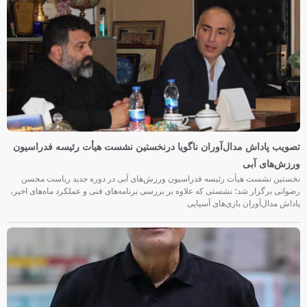
تصویب پاداش مدال‌آوران ناگویا درنخستین نشست هیأت رئیسه فدراسیون
ورزش‌های آبی
نخستین نشست هیأت رئیسه فدراسیون ورزش‌های آبی در دوره جدید ریاست محسن
رضوانی برگزار شد؛ نشستی که علاوه بر بررسی برنامه‌های فنی و عملکرد ماه‌های اخیر،
پاداش مدال‌آوران بازی‌های آسیایی