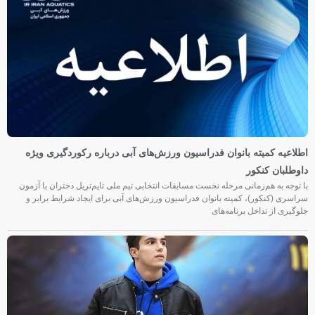
اطلاعیه کمیته بانوان فدراسیون ورزش‌های آبی درباره رکوردگیری ویژه
داوطلبان کنکور
با توجه به هم‌زمانی مرحله نخست مسابقات انتخابی تیم ملی تایم‌تریل دختران با آزمون
سراسری (کنکور)، کمیته بانوان فدراسیون ورزش‌های آبی برای ایجاد شرایط برابر و
جلوگیری از تداخل برنامه‌های