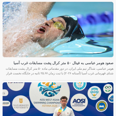
صعود هومر عباسی به فینال ۵۰ متر کرال پشت مسابقات غرب آسیا
هومر عباسی، شناگر تیم ملی ایران، در دور مقدماتی ماده ۵۰ متر کرال پشت مسابقات
شنای قهرمانی غرب آسیا (آستانه ۲۰۲۶) با ثبت زمان ۲۵.۶۷ ثانیه در جایگاه نخست قرار