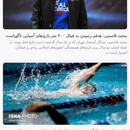
محمد قاسمی: هدفم رسیدن به فینال ۴۰۰ متر بازی‌های آسیایی ناگویاست
محمد قاسمی، شناگر آینده‌دار تهران که در یک سال گذشته با ثبت نتایج قابل توجه، از
جمله کسب دو مدال برنز بازی‌های همبستگی کشورهای اسلامی ریاض و عملکرد
امیدوارکننده در