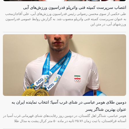
انتصاب سرپرست کمیته فنی واترپلو فدراسیون ورزش‌های آبی
طی حکمی از سوی محسن رضوانی رئیس فدراسیون ورزش‌های آبی، علی آقاجان‌محب
به عنوان سرپرست کمیته فنی واترپلو منصوب شد. به گزارش روابط عمومی فدراسیون
ورزشهای آبی، در متن این
دومین طلای هومر عباسی در شنای غرب آسیا؛ انتخاب نماینده ایران به
عنوان بهترین شناگر پسر
هومر عباسی، شناگر اهل گلستان، در دومین روز رقابت‌های شنای قهرمانی غرب آسیا در
آستانه قزاقستان، با ثبت زمان ۲۵.۷۶ ثانیه در ماده ۵۰ متر کرال پشت به مدال طلا