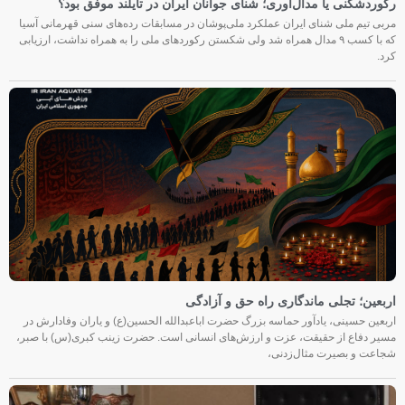
رکوردشکنی یا مدال‌آوری؛ شنای جوانان ایران در تایلند موفق بود؟
مربی تیم ملی شنای ایران عملکرد ملی‌پوشان در مسابقات رده‌های سنی قهرمانی آسیا
که با کسب ۹ مدال همراه شد ولی شکستن رکوردهای ملی را به همراه نداشت، ارزیابی
کرد.
اربعین؛ تجلی ماندگاری راه حق و آزادگی
اربعین حسینی، یادآور حماسه بزرگ حضرت اباعبدالله الحسین(ع) و یاران وفادارش در
مسیر دفاع از حقیقت، عزت و ارزش‌های انسانی است. حضرت زینب کبری(س) با صبر،
شجاعت و بصیرت مثال‌زدنی،