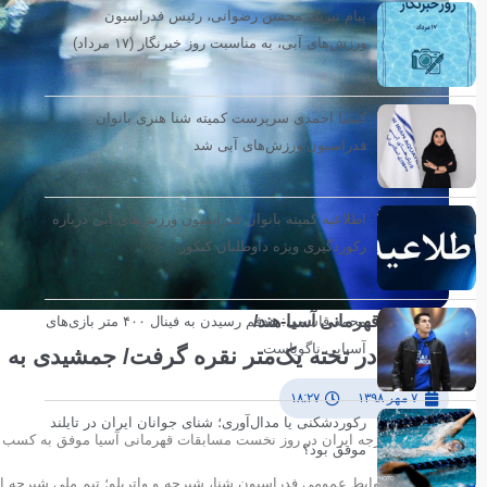
پیام تبریک محسن رضوانی، رئیس فدراسیون
ورزش‌های آبی، به مناسبت روز خبرنگار (۱۷ مرداد)
کیمیا احمدی سرپرست کمیته شنا هنری بانوان
فدراسیون ورزش‌های آبی شد
اطلاعیه کمیته بانوان فدراسیون ورزش‌های آبی درباره
رکوردگیری ویژه داوطلبان کنکور
محمد قاسمی: هدفم رسیدن به فینال ۴۰۰ متر بازی‌های
مسابقات قهرمانی آسیا-هند/
آسیایی ناگویاست
ولی‌پور در تخته یک‌متر نقره گرفت/ جمشیدی به 
۷ مهر ۱۳۹۸
۱۸:۲۷
رکوردشکنی یا مدال‌آوری؛ شنای جوانان ایران در تایلند
تیم ملی شیرجه ایران در روز نخست مسابقات قهرمانی آسیا موفق به کسب 
موفق بود؟
به گزارش روابط عمومی فدراسیون شنا، شیرجه و واترپلو؛ تیم ملی شیرجه ا