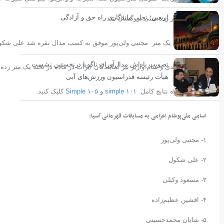
اربعین؛ تجلی ماندگاری راه حق و آزادگی
مدال نقره در رده سنی بزرگسال شد.
در ماده تخته یک متر مجتبی ولی‌پور موفق به کسب مدال نقره شد علی شکو
تصویب پاداش مدال‌آوران ناگویا درنخستین نشست
محمد جمشیدی و سام واژیر نیز نمایندگان ایرات در ماده در تخته یک متر رده سنی ۱۲-۱۳ بودند که در پایان جمشیدی موفق به کسب مدال
هیأت رئیسه فدراسیون ورزش‌های آبی
برای مشاهده نتایج کامل
۱۰۱ simple
و
۱۰۵ Simple
کلیک کنید.
اسامی ملی‌پوشام اعزامی به مسابقات قهرمانی آسیا:
۱- مجتبی ولی‌پور
۲- علی شکول
۳- مسعود وکیلی
۴- افشین عظیم‌زاده
۵- شایان محمدحسینی