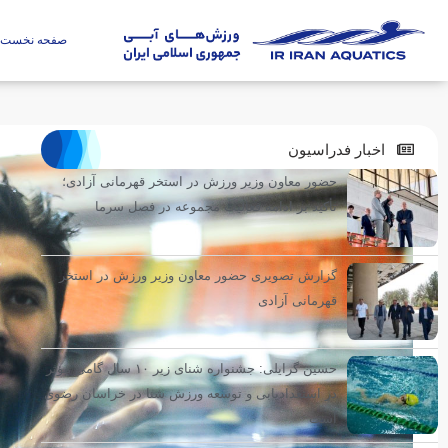
صفحه نخست
اخبار فدراسیون
حضور معاون وزیر ورزش در استخر قهرمانی آزادی؛
تأکید بر ادامه فعالیت مجموعه در فصل سرما
گزارش تصویری حضور معاون وزیر ورزش در استخر
قهرمانی آزادی
حسین گرایلی: جشنواره شنای زیر ۱۰ سال گامی مؤثر
در استعدادیابی و توسعه ورزش شنا در خراسان رضوی
است