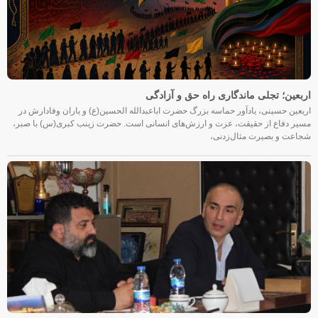
اربعین؛ تجلی ماندگاری راه حق و آزادگی
اربعین حسینی، یادآور حماسه بزرگ حضرت اباعبدالله الحسین(ع) و یاران وفادارش در
مسیر دفاع از حقیقت، عزت و ارزش‌های انسانی است. حضرت زینب کبری(س) با صبر،
شجاعت و بصیرت مثال‌زدنی،