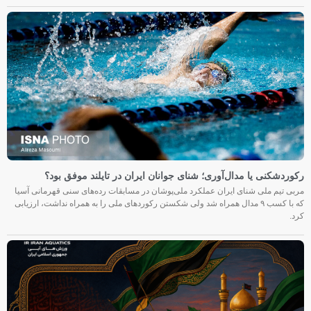
رکوردشکنی یا مدال‌آوری؛ شنای جوانان ایران در تایلند موفق بود؟
مربی تیم ملی شنای ایران عملکرد ملی‌پوشان در مسابقات رده‌های سنی قهرمانی آسیا
که با کسب ۹ مدال همراه شد ولی شکستن رکوردهای ملی را به همراه نداشت، ارزیابی
کرد.