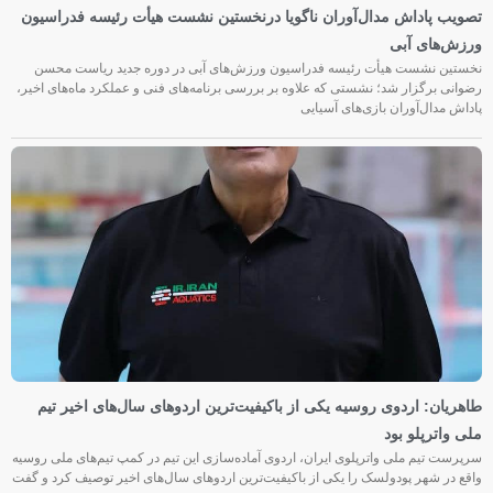
تصویب پاداش مدال‌آوران ناگویا درنخستین نشست هیأت رئیسه فدراسیون
ورزش‌های آبی
نخستین نشست هیأت رئیسه فدراسیون ورزش‌های آبی در دوره جدید ریاست محسن
رضوانی برگزار شد؛ نشستی که علاوه بر بررسی برنامه‌های فنی و عملکرد ماه‌های اخیر،
پاداش مدال‌آوران بازی‌های آسیایی
طاهریان: اردوی روسیه یکی از باکیفیت‌ترین اردوهای سال‌های اخیر تیم
ملی واترپلو بود
سرپرست تیم ملی واترپلوی ایران، اردوی آماده‌سازی این تیم در کمپ تیم‌های ملی روسیه
واقع در شهر پودولسک را یکی از باکیفیت‌ترین اردوهای سال‌های اخیر توصیف کرد و گفت