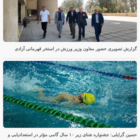
گزارش تصویری حضور معاون وزیر ورزش در استخر قهرمانی آزادی
حسین گرایلی: جشنواره شنای زیر ۱۰ سال گامی مؤثر در استعدادیابی و