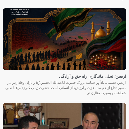
اربعین؛ تجلی ماندگاری راه حق و آزادگی
اربعین حسینی، یادآور حماسه بزرگ حضرت اباعبدالله الحسین(ع) و یاران وفادارش در
مسیر دفاع از حقیقت، عزت و ارزش‌های انسانی است. حضرت زینب کبری(س) با صبر،
شجاعت و بصیرت مثال‌زدنی،