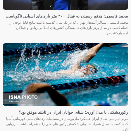
محمد قاسمی: هدفم رسیدن به فینال ۴۰۰ متر بازی‌های آسیایی ناگویاست
محمد قاسمی، شناگر آینده‌دار تهران که در یک سال گذشته با ثبت نتایج قابل توجه، از
جمله کسب دو مدال برنز بازی‌های همبستگی کشورهای اسلامی ریاض و عملکرد
امیدوارکننده در
رکوردشکنی یا مدال‌آوری؛ شنای جوانان ایران در تایلند موفق بود؟
مربی تیم ملی شنای ایران عملکرد ملی‌پوشان در مسابقات رده‌های سنی قهرمانی آسیا
که با کسب ۹ مدال همراه شد ولی شکستن رکوردهای ملی را به همراه نداشت، ارزیابی
کرد.