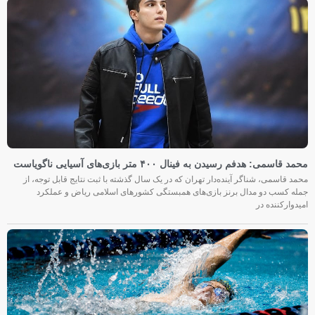
محمد قاسمی: هدفم رسیدن به فینال ۴۰۰ متر بازی‌های آسیایی ناگویاست
محمد قاسمی، شناگر آینده‌دار تهران که در یک سال گذشته با ثبت نتایج قابل توجه، از
جمله کسب دو مدال برنز بازی‌های همبستگی کشورهای اسلامی ریاض و عملکرد
امیدوارکننده در