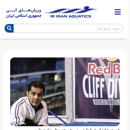
خیبری نژاد: از شرایط تمرینی شیرجه‌روها رضایت دارم