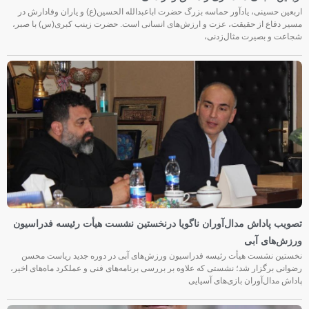
اربعین حسینی، یادآور حماسه بزرگ حضرت اباعبدالله الحسین(ع) و یاران وفادارش در
مسیر دفاع از حقیقت، عزت و ارزش‌های انسانی است. حضرت زینب کبری(س) با صبر،
شجاعت و بصیرت مثال‌زدنی،
تصویب پاداش مدال‌آوران ناگویا درنخستین نشست هیأت رئیسه فدراسیون
ورزش‌های آبی
نخستین نشست هیأت رئیسه فدراسیون ورزش‌های آبی در دوره جدید ریاست محسن
رضوانی برگزار شد؛ نشستی که علاوه بر بررسی برنامه‌های فنی و عملکرد ماه‌های اخیر،
پاداش مدال‌آوران بازی‌های آسیایی