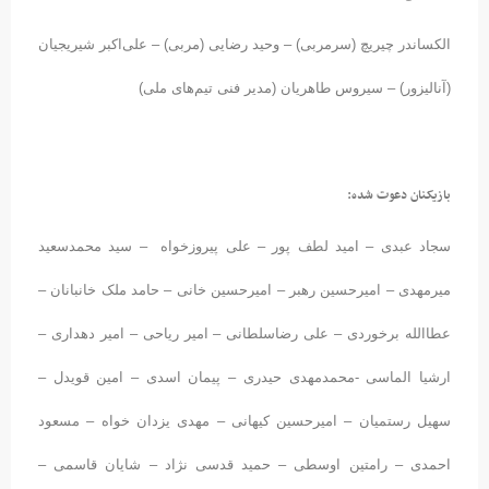
الکساندر چیریچ (سرمربی) – وحید رضایی (مربی) – علی‌اکبر شیریجیان
(آنالیزور) – سیروس طاهریان (مدیر فنی تیم‌های ملی)
بازیکنان دعوت شده:
سجاد عبدی – امید لطف پور – علی پیروزخواه – سید محمدسعید
میرمهدی – امیرحسین رهبر – امیرحسین خانی – حامد ملک خانبانان –
عطاالله برخوردی – علی رضاسلطانی – امیر ریاحی – امیر دهداری –
ارشیا الماسی -محمدمهدی حیدری – پیمان اسدی – امین قویدل –
سهیل رستمیان – امیرحسین کیهانی – مهدی یزدان خواه – مسعود
احمدی – رامتین اوسطی – حمید قدسی نژاد – شایان قاسمی –