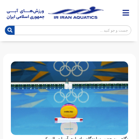
نگاهی به حضور نمایندگان واترپلوی آسیا در المپیک