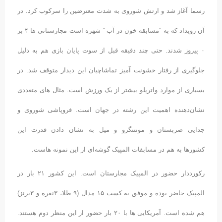
رسما آغاز شد و ارتش شوروی به شدت معترضین را سرکوب کرد. در
آن رویداد که به “مسابقه خون در آب ” شهره است مجارستانی ها ۴ بر
۰ پیروز شدند. حتی چند دقیقه قبل از سوت پایان بازی هم به دلیل
جلوگیری از رفتار خشونت آمیز تماشاچیان این دیدار متوقف شد. در
بسیاری از موارد واترپلو بیشتر از یک ورزش است. مثال های متعددی
نشان‌دهنده اهمیت این رشته در جهان است. فروپاشی شوروی و
جدایی صربستان و مونتنگرو و میل به نشان دادن قدرت این
کشورها به هم در مسابقات المپیک گوشه‌ای از این نمونه هاست.
رکورددار حضور در المپیک مجارستان است. این کشور ۲۱ بار در
المپیک حاضر بوده و موفق به کسب ۱۵ مدال (۹ طلا، ۳نقره و ۳برنز)
هم شده است. آمریکایی ها با ۲۰ بار حضور از این منظر دوم هستند.