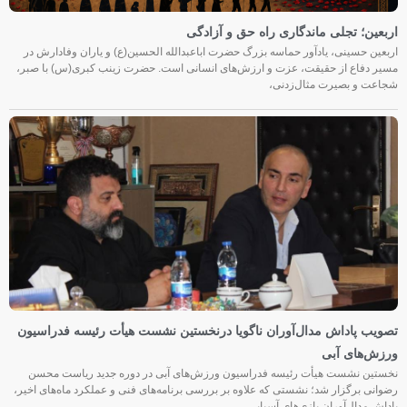
اربعین؛ تجلی ماندگاری راه حق و آزادگی
اربعین حسینی، یادآور حماسه بزرگ حضرت اباعبدالله الحسین(ع) و یاران وفادارش در
مسیر دفاع از حقیقت، عزت و ارزش‌های انسانی است. حضرت زینب کبری(س) با صبر،
شجاعت و بصیرت مثال‌زدنی،
تصویب پاداش مدال‌آوران ناگویا درنخستین نشست هیأت رئیسه فدراسیون
ورزش‌های آبی
نخستین نشست هیأت رئیسه فدراسیون ورزش‌های آبی در دوره جدید ریاست محسن
رضوانی برگزار شد؛ نشستی که علاوه بر بررسی برنامه‌های فنی و عملکرد ماه‌های اخیر،
پاداش مدال‌آوران بازی‌های آسیایی